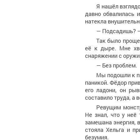
Я нашёл взгляд
давно обвалилась 
натекла внушительн
— Подсадишь? —
Так было проще
её к дыре. Мне хв
снаряжении с оружи
— Без проблем.
Мы подошли к п
паникой. Фёдор прив
его ладони, он ры
составило труда, а 
Ревущим монстр
Не знал, что у неё
замешана энергия, 
стояла Хельга и пр
безумия.