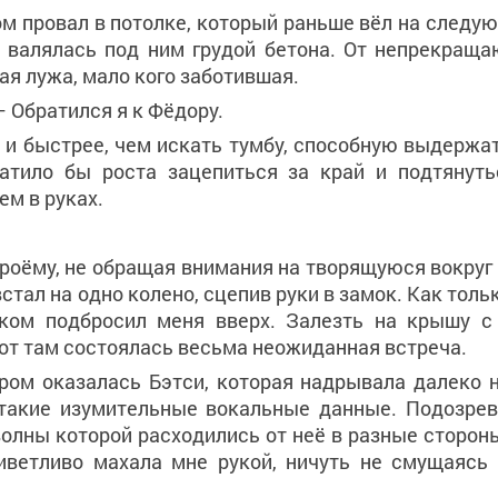
ом провал в потолке, который раньше вёл на следу
и валялась под ним грудой бетона. От непрекращ
ая лужа, мало кого заботившая.
 Обратился я к Фёдору.
 и быстрее, чем искать тумбу, способную выдержат
атило бы роста зацепиться за край и подтянуть
ем в руках.
роёму, не обращая внимания на творящуюся вокруг 
стал на одно колено, сцепив руки в замок. Как тольк
вком подбросил меня вверх. Залезть на крышу 
вот там состоялась весьма неожиданная встреча.
ом оказалась Бэтси, которая надрывала далеко н
 такие изумительные вокальные данные. Подозрев
волны которой расходились от неё в разные стороны
иветливо махала мне рукой, ничуть не смущаясь 