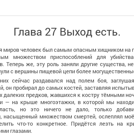
Глава 27 Выход есть.
я миров человек был самым опасным хищником на 
ным множеством приспособлений для убийств
в. Теперь же, эту роль заняли другие существа, н
нули с вершины пищевой цепи более могущественны
них сейчас раздавался над полем боя, заглушая
й, он пробирал до самых костей, заставляя испыты
х далеких предков, жавшихся к костру тёмными но
и — на крыше многоэтажки, в которой мы находи
бласть, но это ничего не дало, только добави
, насыщенный множеством смертей, ослеплял моё 
елить что-то конкретное. Придётся лезть на к
ими глазами.