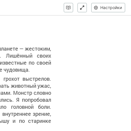
Настройки
планете — жестоким,
а. Лишённый своих
еизвестные по своей
е чудовища.
 грохот выстрелов.
вать животный ужас,
чами. Монстр словно
лись. Я попробовал
ло головной боли.
внутреннее зрение,
рышу и по старинке