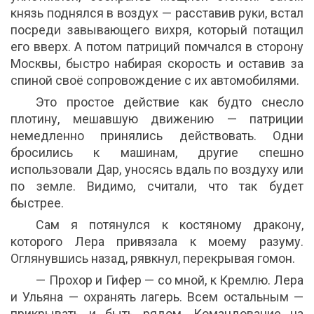
князь поднялся в воздух — расставив руки, встал
посреди завывающего вихря, который потащил
его вверх. А потом патриций помчался в сторону
Москвы, быстро набирая скорость и оставив за
спиной своё сопровождение с их автомобилями.
Это простое действие как будто снесло
плотину, мешавшую движению — патриции
немедленно принялись действовать. Одни
бросились к машинам, другие спешно
использовали Дар, уносясь вдаль по воздуху или
по земле. Видимо, считали, что так будет
быстрее.
Сам я потянулся к костяному дракону,
которого Лера привязала к моему разуму.
Оглянувшись назад, рявкнул, перекрывая гомон.
— Прохор и Гифер — со мной, к Кремлю. Лера
и Ульяна — охранять лагерь. Всем остальным —
прикрывать и быть рядом. Командование на