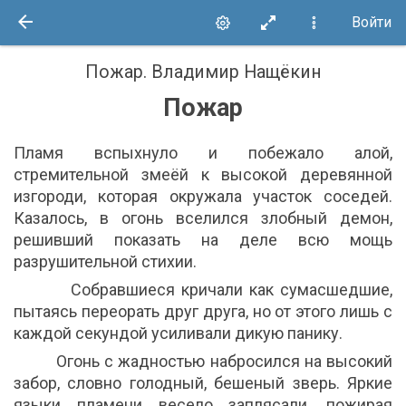
Войти
Пожар
.
Владимир Нащёкин
Пожар
Пламя вспыхнуло и побежало алой,
стремительной змеёй к высокой деревянной
изгороди, которая окружала участок соседей.
Казалось, в огонь вселился злобный демон,
решивший показать на деле всю мощь
разрушительной стихии.
Собравшиеся кричали как сумасшедшие,
пытаясь переорать друг друга, но от этого лишь с
каждой секундой усиливали дикую панику.
Огонь с жадностью набросился на высокий
забор, словно голодный, бешеный зверь. Яркие
языки пламени весело заплясали, пожирая