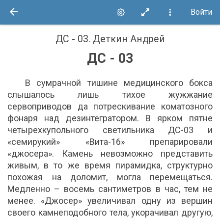
Войти
ДС - 03
.
Деткин Андрей
ДС - 03
В сумрачной тишине медицинского бокса
слышалось лишь тихое жужжание
сервоприводов да потрескивание коматозного
фонаря над дезинтегратором. В ярком пятне
четырехкупольного светильника ДС-03 и
«семирукий» «Вита-16» препарировали
«джосера». Камень невозможно представить
живым, в то же время пирамидка, структурно
похожая на доломит, могла перемещаться.
Медленно – восемь сантиметров в час, тем не
менее. «Джосер» увеличивал одну из вершин
своего камнеподобного тела, укорачивал другую,