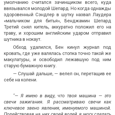
умолчанию считался зачинщиком всего, куда
ввязывался молодой Шепард. Но когда однажды
здоровенный Сэндлер в шутку назвал Лаудера
«мальчиком для битья», Бенджамин Шепард
Третий снял китель, аккуратно положил его на
траву, и хорошим английским ударом отправил
шутника в нокаут.
Обход удалился, Бен кинул журнал под
кровать, где уже валялась стопка точно такой же
макулатуры, и освободил лежавшую под ним
старую бумажную книгу.
— Слушай дальше, — велел он, перетащив ее
себе на колени.
"— Я имею в виду, что твоя машина — это
свечи зажигания. Я рассматриваю свечи как
ключевое звено явления, именуемого машиной.
Подействовав на них своей волей, я могу сделать