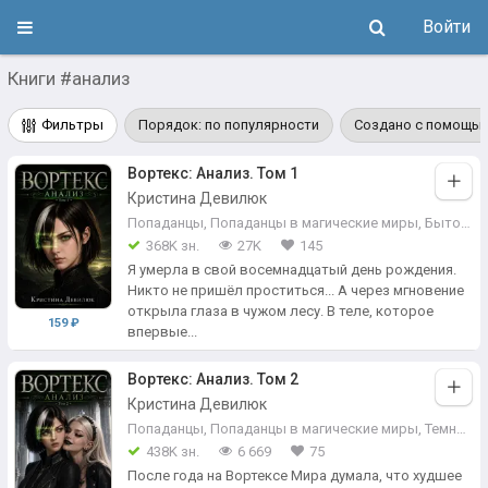
Войти
Книги #анализ
Фильтры
Порядок: по популярности
Создано с помощью
Вортекс: Анализ. Том 1
Кристина Девилюк
Попаданцы
,
Попаданцы в магические миры
,
Бытовое фэнтези
368K зн.
27K
145
Я умерла в свой восемнадцатый день рождения.
Никто не пришёл проститься... А через мгновение
открыла глаза в чужом лесу. В теле, которое
159 ₽
впервые...
Вортекс: Анализ. Том 2
Кристина Девилюк
Попаданцы
,
Попаданцы в магические миры
,
Темное фэнтези
438K зн.
6 669
75
После года на Вортексе Мира думала, что худшее