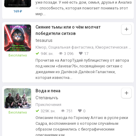
уже позади. У неё есть дом, семья, друзья и Анализ
— способность, которая помогает понимать этот
169 ₽
мир...
Сияние тьмы или о чём молчат
победители ситхов
tesaurus
Юмор
,
Социальная фантастика
,
Юмористическая фантастика
94K зн.
3 096
17
Бесплатно
Прочитав на АвторТудей публицистику от автора
под ником «davesar76», посвящённую ситхам с
джедаями из Далёкой-Далёкой Галактики,
которая известна...
Вода и пена
Степанычъ
Приключения
329K зн.
751
0
Бесплатно
Описание похода по Горному Алтаю в русле реки
Садра, воспоминания о котором случайным
образом соединились с биографическими
описаниями как...