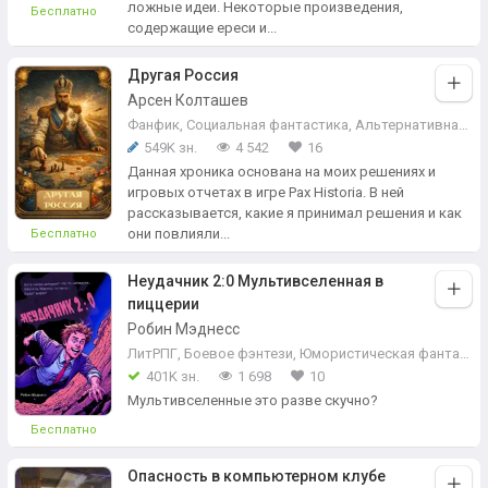
ложные идеи. Некоторые произведения,
Бесплатно
содержащие ереси и...
Другая Россия
Арсен Колташев
Фанфик
,
Социальная фантастика
,
Альтернативная история
549K зн.
4 542
16
Данная хроника основана на моих решениях и
игровых отчетах в игре Pax Historia. В ней
рассказывается, какие я принимал решения и как
они повлияли...
Бесплатно
Неудачник 2:0 Мультивселенная в
пиццерии
Робин Мэднесс
ЛитРПГ
,
Боевое фэнтези
,
Юмористическая фантастика
401K зн.
1 698
10
Мультивселенные это разве скучно?
Бесплатно
Опасность в компьютерном клубе