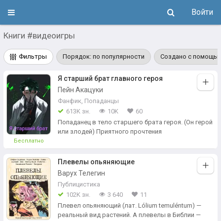
Войти
Книги #видеоигры
Фильтры
Порядок: по популярности
Создано с помощью
Я старший брат главного героя
Пейн Акацуки
Фанфик
,
Попаданцы
613K зн.
10K
60
Попаданец в тело старшего брата героя. (Он герой
или злодей) Приятного прочтения
Бесплатно
Плевелы опьяняющие
Варух Телегин
Публицистика
102K зн.
3 640
11
Плевел опьяняющий (лат. Lólium temuléntum) —
реальный вид растений. А плевелы в Библии —