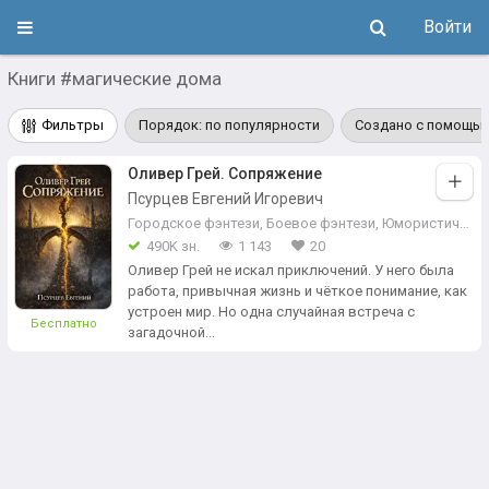
Войти
Книги #магические дома
Фильтры
Порядок: по популярности
Создано с помощью
Оливер Грей. Сопряжение
Псурцев Евгений Игоревич
Городское фэнтези
,
Боевое фэнтези
,
Юмористическое фэнтези
490K зн.
1 143
20
Оливер Грей не искал приключений. У него была
работа, привычная жизнь и чёткое понимание, как
устроен мир. Но одна случайная встреча с
Бесплатно
загадочной...