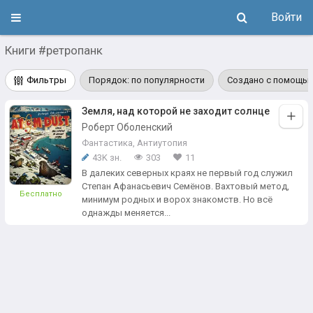
Войти
Книги #ретропанк
Фильтры
Порядок: по популярности
Создано с помощью
Земля, над которой не заходит солнце
Роберт Оболенский
Фантастика
,
Антиутопия
43K зн.
303
11
В далеких северных краях не первый год служил
Степан Афанасьевич Семёнов. Вахтовый метод,
Бесплатно
минимум родных и ворох знакомств. Но всё
однажды меняется...