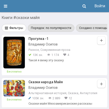
Войти
Книги #сказки майя
Фильтры
Порядок: по популярности
Создано с помощью
Прогулка -1
Владимир Осипов
Разное
,
Современная проза
13K зн.
1 174
4
Такой я вижу эту сказку
Бесплатно
Сказки народа Майя
Владимир Осипов
Альтернативная история
,
Сказка
,
Антиутопия
105K зн.
2 889
12
Бесплатно
Сказки майя Мезоамериканские рассказы