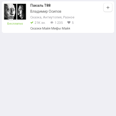
Пакаль Т88
Владимир Осипов
Сказка
,
Антиутопия
,
Разное
21K зн.
1 235
5
Бесплатно
Сказки Майя Мифы Майя