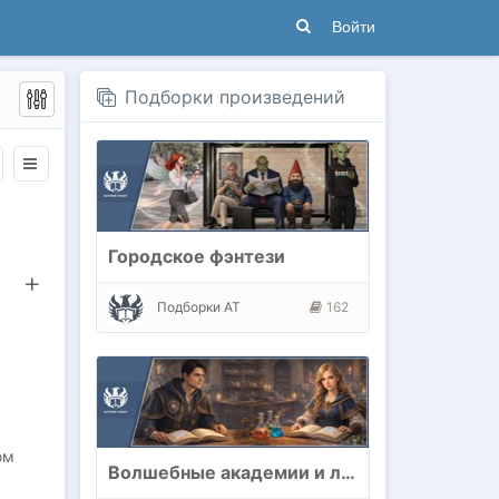
Войти
Подборки произведений
Городское фэнтези
Подборки АТ
162
ом
Волшебные академии и любовь