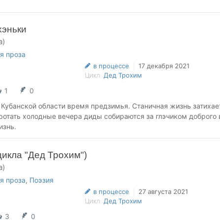
хэньки
а)
я проза
в процессе
17 декабря 2021
Цикл:
Дед Трохим
1
0
 Кубанской области время предзимья. Станичная жизнь затихае
ротать холодные вечера диды собираются за глэчиком доброго 
изнь.
цикла "Дед Трохим")
а)
я проза
,
Поэзия
в процессе
27 августа 2021
Цикл:
Дед Трохим
3
0