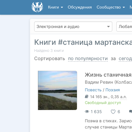
Книги
Обсуждения
Сообщество
М
Книги #станица мартанск
Найдено
3
книги
Сортировать
по популярности
за
сегод
Жизнь станичная.
Вадим Ревин (Колбас
Повесть
/
Поэзия
14 165
зн.
, 0,35
а.л.
Свободный доступ
1 635
6
Поэма в стихах. Зарис
случае станицы Марта