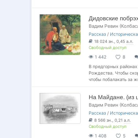
Дидовские побрэ
Вадим Ревин (Колбас
Рассказ
/
Историческа
18 024
зн.
, 0,45
а.л.
Свободный доступ
1 442
8
В предгорных районах
Рождества. Чтобы ско
чтобы побалакать за ж
На Майдане. (из 
Вадим Ревин (Колбас
Рассказ
/
Историческа
8 566
зн.
, 0,21
а.л.
Свободный доступ
1 408
5