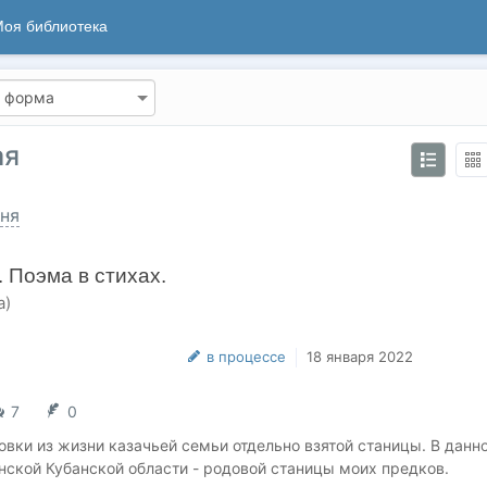
оя библиотека
ая
ня
 Поэма в стихах.
а)
в процессе
18 января 2022
7
0
овки из жизни казачьей семьи отдельно взятой станицы. В данн
нской Кубанской области - родовой станицы моих предков.