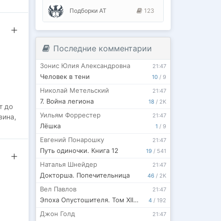
Подборки АТ
123
Последние комментарии
Зонис Юлия Александровна
21:47
Человек в тени
10
/
9
Николай Метельский
21:47
7. Война легиона
18
/
2K
т до
Уильям Форрестер
21:47
вина,
Лёшка
1
/
9
Евгений Понарошку
21:47
Путь одиночки. Книга 12
19
/
541
Наталья Шнейдер
21:47
Докторша. Попечительница
46
/
2K
Вел Павлов
21:47
Эпоха Опустошителя. Том XII — Часть III
4
/
192
Джон Голд
21:47