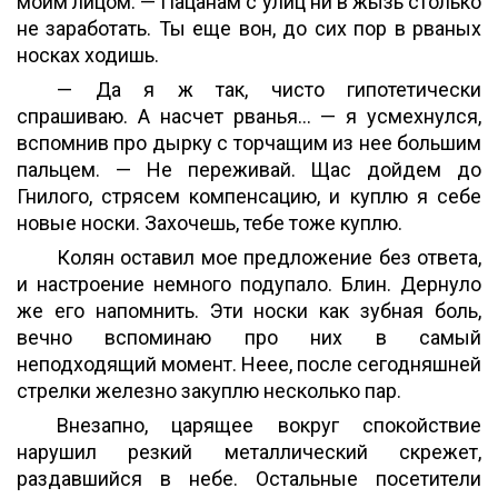
моим лицом. — Пацанам c улиц ни в жызь столько
не заработать. Ты еще вон, до сих пор в рваных
носках ходишь.
— Да я ж так, чисто гипотетически
спрашиваю. А насчет рванья... — я усмехнулся,
вспомнив про дырку с торчащим из нее большим
пальцем. — Не переживай. Щас дойдем до
Гнилого, стрясем компенсацию, и куплю я себе
новые носки. Захочешь, тебе тоже куплю.
Колян оставил мое предложение без ответа,
и настроение немного подупало. Блин. Дернуло
же его напомнить. Эти носки как зубная боль,
вечно вспоминаю про них в самый
неподходящий момент. Неее, после сегодняшней
стрелки железно закуплю несколько пар.
Внезапно, царящее вокруг спокойствие
нарушил резкий металлический скрежет,
раздавшийся в небе. Остальные посетители