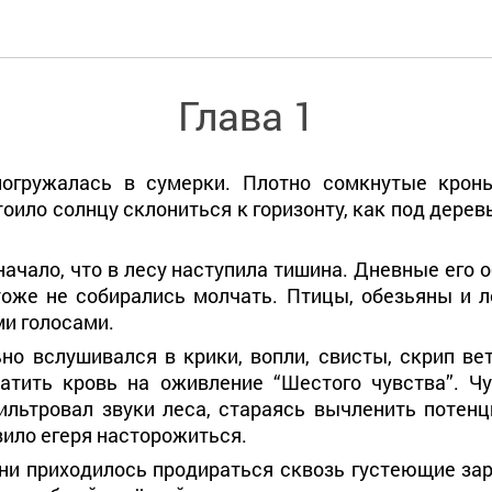
Глава 1
погружалась в сумерки. Плотно сомкнутые крон
тоило солнцу склониться к горизонту, как под дере
начало, что в лесу наступила тишина. Дневные его
оже не собирались молчать. Птицы, обезьяны и л
ми голосами.
но вслушивался в крики, вопли, свисты, скрип ве
атить кровь на оживление “Шестого чувства”. Чу
ильтровал звуки леса, стараясь вычленить потен
вило егеря насторожиться.
ни приходилось продираться сквозь густеющие зар