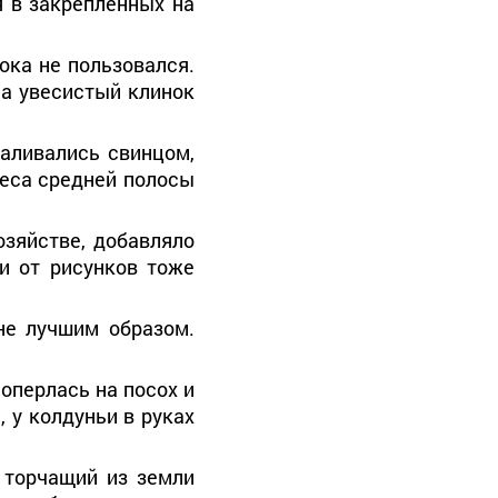
я в закреплённых на
ока не пользовался.
 а увесистый клинок
наливались свинцом,
леса средней полосы
озяйстве, добавляло
и от рисунков тоже
не лучшим образом.
оперлась на посох и
, у колдуньи в руках
 торчащий из земли