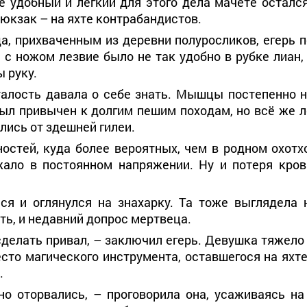
ее удобный и лёгкий для этого дела мачете осталс
юкзак – на яхте контрабандистов.
а, прихваченным из деревни полуросликов, егерь п
 с ножом лезвие было не так удобно в рубке лиан,
 руку.
талость давала о себе знать. Мышцы постепенно 
 был привычен к долгим пешим походам, но всё же 
лись от здешней гилеи.
остей, куда более вероятных, чем в родном охотх
жало в постоянном напряжении. Ну и потеря кров
ся и оглянулся на знахарку. Та тоже выглядела 
ть, и недавний допрос мертвеца.
делать привал, – заключил егерь. Девушка тяжело 
сто магического инструмента, оставшегося на яхте
.
о оторвались, – проговорила она, усаживаясь на