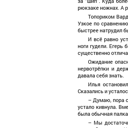
за “шип”. Куда бол
рюкзаке ножнах. А р
Топориком Вард
Узкое по сравнению
быстрее натрудил бы
И всё равно ус
ноги гудели. Егерь
существенно отлича
Ожидание опасн
нервотрёпки и дер
давала себя знать.
Илья остановил
Сказались и усталос
– Думаю, пора с
устало кивнула. Вме
была обычная палка
– Мы достаточн