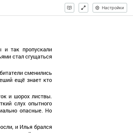
Настройки
ы и так пропускали
вьями стал сгущаться
 обитатели сменились
еший ещё знает кто
ток и шорох листвы.
ткий слух опытного
циально опасные. Но
осли, и Илья брался