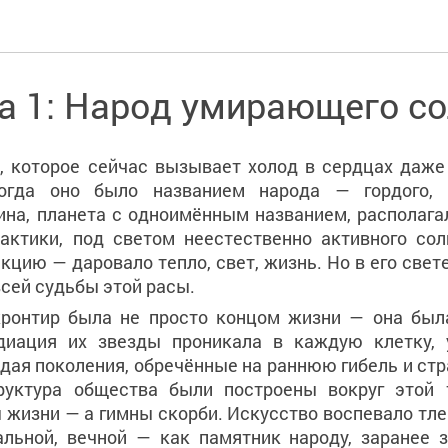
а 1: Народ умирающего с
, которое сейчас вызывает холод в сердцах даже
когда оно было названием народа — гордого, о
ина, планета с одноимённым названием, располага
актики, под светом неестественно активного сол
цию — даровало тепло, свет, жизнь. Но в его свет
сей судьбы этой расы.
кронтир была не просто концом жизни — она был
диация их звезды проникала в каждую клетку, 
дая поколения, обречённые на раннюю гибель и стр
руктура общества были построены вокруг этой 
 жизни — а гимны скорби. Искусство воспевало тле
льной, вечной — как памятник народу, заранее з