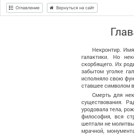
Оглавление
Вернуться на сайт
Глав
Некронтир. Имя
галактики. Но не
скорбящего. Их род
забытом уголке гал
исполняло свою функ
ставшее символом в
Смерть для не
существования. Ра
уродовала тела, рож
философия, вся ст
шептали не молитвы
мрачной, монумента