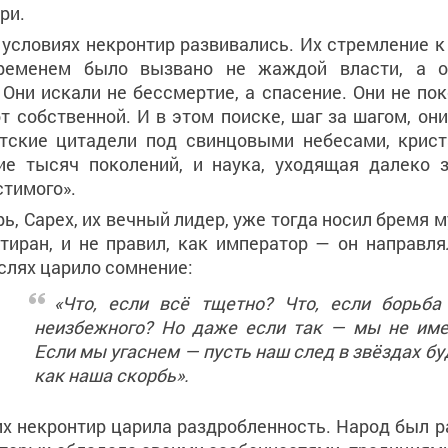
ри.
 условиях некронтир развивались. Их стремление к
ременем было вызвано не жаждой власти, а о
 Они искали не бессмертие, а спасение. Они не по
т собственной. И в этом поиске, шаг за шагом, он
нтские цитадели под свинцовыми небесами, крист
е тысяч поколений, и наука, уходящая далеко 
стимого».
, Сарех, их вечный лидер, уже тогда носил бремя м
 тиран, и не правил, как император — он направля
слях царило сомнение:
«Что, если всё тщетно? Что, если борьб
неизбежного? Но даже если так — мы не име
Если мы угаснем — пусть наш след в звёздах бу
как наша скорбь».
их некронтир царила раздробленность. Народ был р