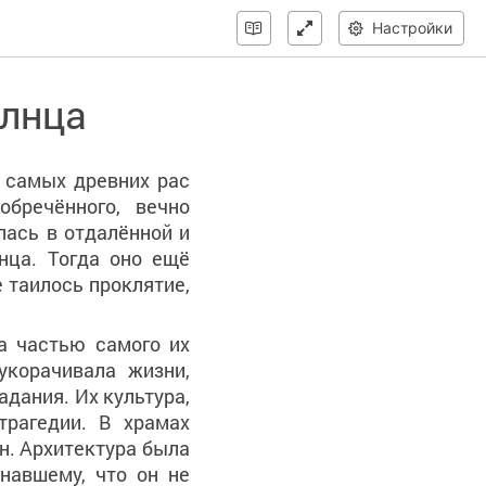
Настройки
олнца
 самых древних рас
бречённого, вечно
лась в отдалённой и
нца. Тогда оно ещё
е таилось проклятие,
а частью самого их
укорачивала жизни,
адания. Их культура,
трагедии. В храмах
н. Архитектура была
навшему, что он не