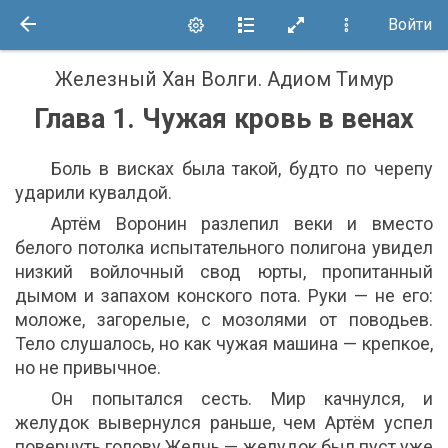
Войти
Железный Хан Волги
.
Адиом Тимур
Глава 1. Чужая кровь в венах
Боль в висках была такой, будто по черепу
ударили кувалдой.
Артём Воронин разлепил веки и вместо
белого потолка испытательного полигона увидел
низкий войлочный свод юрты, пропитанный
дымом и запахом конского пота. Руки — не его:
моложе, загорелые, с мозолями от поводьев.
Тело слушалось, но как чужая машина — крепкое,
но не привычное.
Он попытался сесть. Мир качнулся, и
желудок вывернулся раньше, чем Артём успел
повернуть голову.Желчь — желудок был пуст уже