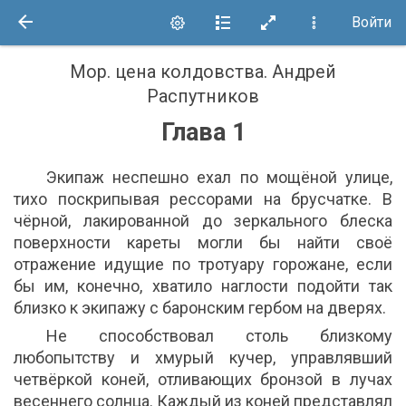
Войти
Мор. цена колдовства
.
Андрей
Распутников
Глава 1
Экипаж неспешно ехал по мощёной улице,
тихо поскрипывая рессорами на брусчатке. В
чёрной, лакированной до зеркального блеска
поверхности кареты могли бы найти своё
отражение идущие по тротуару горожане, если
бы им, конечно, хватило наглости подойти так
близко к экипажу с баронским гербом на дверях.
Не способствовал столь близкому
любопытству и хмурый кучер, управлявший
четвёркой коней, отливающих бронзой в лучах
весеннего солнца. Каждый из коней представлял