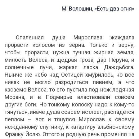
М. Волошин, «Есть два огня»
Опаленная душа Мирослава жаждала
прорасти колосом из зерна. Только и зерну,
чтобы прорасти, нужна тучная жирная земля,
милость Велеса, и щедрая гроза, дар Перуна, и
солнечные лучи, жаркая ласка Даждьбога.
Нынче же небо над Остицей хмурилось, но все
никак не могло разродиться ливнем, а что
касаемо Велеса, то его пустила под нож ледяная
Морана, и в Подмирье властвовали совсем
другие боги. Но тонкому колоску надо к кому-то
тянуться, иначе душа совсем истлеет, распадется
пеплом – вот и тянулся Мирослав к своему
нежданному спутнику, к катартиру альбионскому
Франку Йолю. Оттого и родную речь променял на