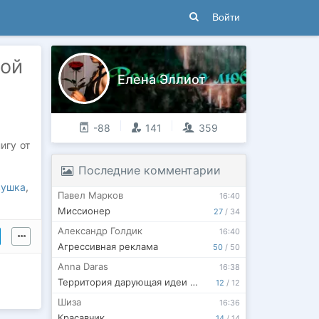
Войти
вой
Елена Эллиот
-88
141
359
игу от
Последние комментарии
вушка
,
Павел Марков
16:40
Миссионер
27
/
34
Александр Голдик
16:40
Агрессивная реклама
50
/
50
Anna Daras
16:38
Территория дарующая идеи и спокойствие
12
/
12
Шиза
16:36
Красавчик
14
/
14