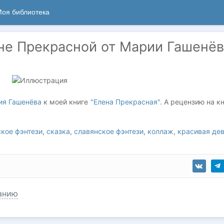
оя библиотека
не Прекрасной от Марии Гашенё
ия Гашенёва
к моей книге
"Елена Прекрасная".
А рецензию на кн
кое фэнтези
,
сказка
,
славянское фэнтези
,
коллаж
,
красивая де
анию