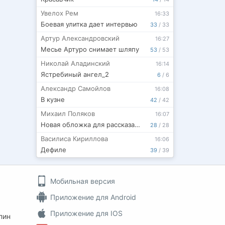
Увелох Рем
16:33
Боевая улитка дает интервью
33
/
33
Артур Александровский
16:27
Месье Артуро снимает шляпу
53
/
53
Николай Аладинский
16:14
Ястребиный ангел_2
6
/
6
Александр Самойлов
16:08
В кузне
42
/
42
Михаил Поляков
16:07
Новая обложка для рассказа "Княгиня Дубровская"
28
/
28
Василиса Кириллова
16:06
Дефиле
39
/
39
Мобильная версия
Приложение для Android
Приложение для IOS
пин