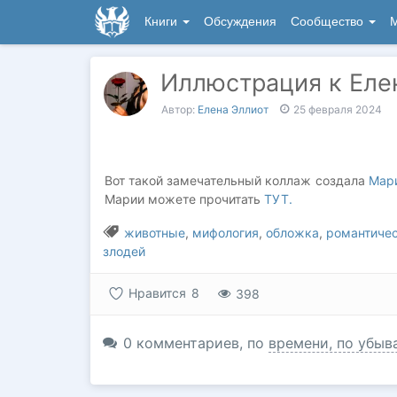
Книги
Обсуждения
Сообщество
М
Иллюстрация к Еле
Автор:
Елена Эллиот
25 февраля 2024
Вот такой замечательный коллаж создала
Мар
Марии можете прочитать
ТУТ.
животные
,
мифология
,
обложка
,
романтичес
злодей
Нравится
8
398
0
комментариев
, по
времени, по убыв