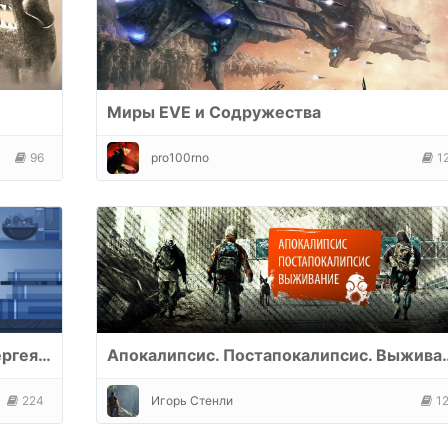
Миры EVE и Содружества
96
pro100rno
1
Чужая шкурка- цикл книг Косплей Сергея Юркина+фанфики+нечто (отдаленно?ИМХО) похожее..
Апокалипсис. Пост
224
Игорь Стенли
1