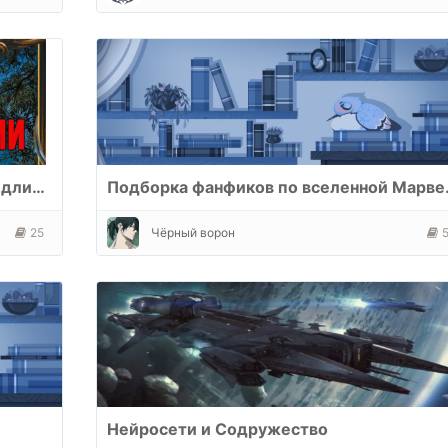
Законченные серии Литрпг/Реалрпг (длинные)
Подборка
25
Чёрный ворон
Нейросети и Содружество