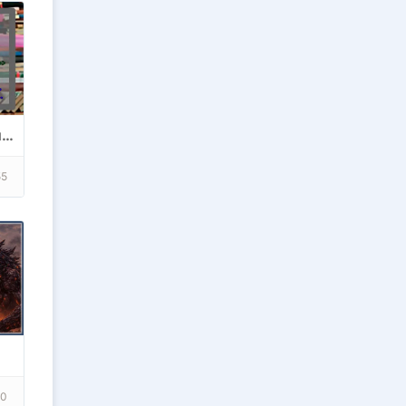
Фантастика. Длинные читабельные серии книг.(Сайфай, Фентези, ЛитРПГ, Попаданцы, Постапокалипсис, тд)
55
70