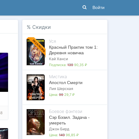
Войти
%
Скидки
Уся
ЭКСКЛЮЗИВ
Красный Практик том 1:
Деревня новичка
Кай Ханси
Подписка:
139
90,35 ₽
Мистика
Апостол Смерти
Лия Шерская
Цена:
99
29,7 ₽
Боевое фэнтези
88
Сэр Бэзил. Задача -
умереть
Джон Бирд
Цена:
149
96,85 ₽