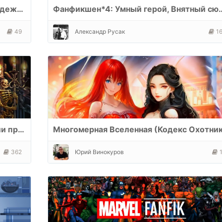
Лучшее бояръ-аниме и подающее надежды
Фанфикшен*4: Умный герой, Внятный сюжет, 
49
Александр Русак
1
Монстр, моб, непись, тёмная тварь или просто владыка подземелья
362
Юрий Винокуров