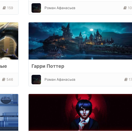
159
Роман Афанасьєв
1
ные
Гарри Поттер
546
Роман Афанасьєв
1