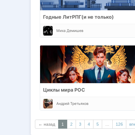
Годные ЛитРПГ(и не только)
Миха Демишев
Циклы мира РОС
Андрей Третьяков
← назад
1
2
3
4
5
…
126
вп