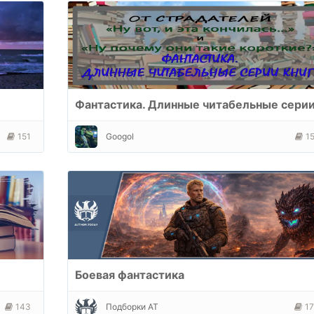
ы
151
Googol
1
Боевая фантастика
143
Подборки АТ
1