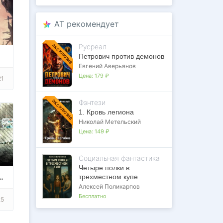
AT рекомендует
Русреал
ЭКСКЛЮЗИВ
Петрович против демонов
Евгений Аверьянов
Цена:
179 ₽
21
Фэнтези
ЭКСКЛЮЗИВ
1. Кровь легиона
Николай Метельский
Цена:
149 ₽
Социальная фантастика
Четыре полки в
апокалипсис. Выживание
трехместном купе
Алексей Поликарпов
Бесплатно
25