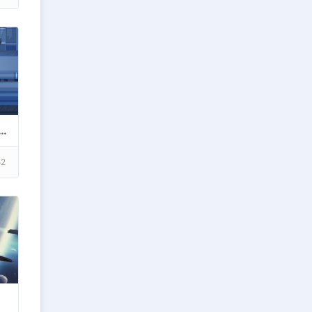
 фанфиков по вселенной Марвел-11
52