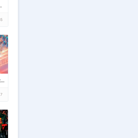
Проработанный мир, Литературный текст.
65
Многомерная Вселенная (Кодекс Охотника и не только)
17