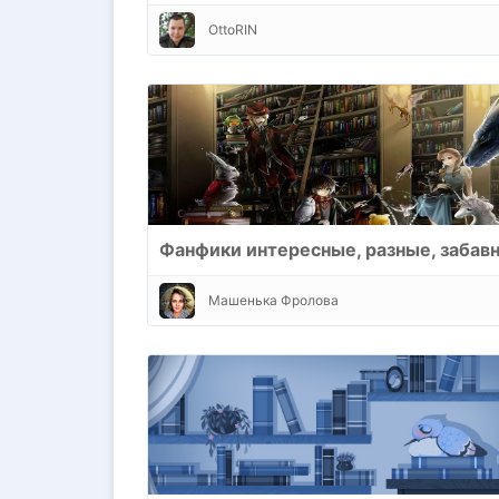
OttoRIN
Фанфики интересные, разные, забав
Машенька Фролова