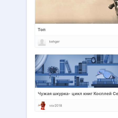
Топ
kehger
vsv2018