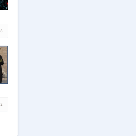
08
62