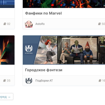
Фанфики по Marvel
92
Astolfo
5
Городское фэнтези
35
Подборки АТ
1
еред →