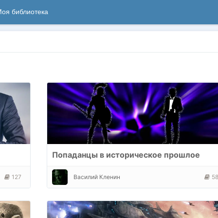
оя библиотека
Попаданцы в историческое прошлое
127
Василий Кленин
5