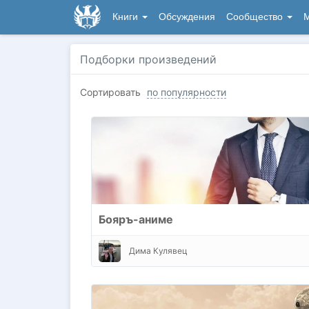
Книги
Обсуждения
Сообщество
М
Подборки произведений
Сортировать
по популярности
Бояръ-аниме
Дима Кулявец