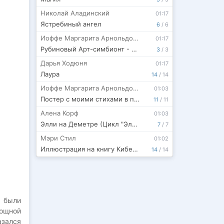
Николай Аладинский
01:17
Ястребиный ангел
6
/
6
Иоффе Маргарита Арнольдовна
01:17
Рубиновый Арт-симбионт - Арахнид.
3
/
3
Дарья Ходюня
01:17
Лаура
14
/
14
Иоффе Маргарита Арнольдовна
01:03
Постер с моими стихами в победителях игры Игра Мирами!
11
/
11
Алена Корф
01:03
Элли на Деметре (Цикл "Элли Корн, или Галактическая контактология)
7
/
7
Мэри Стил
01:02
Иллюстрация на книгу Киберданк
14
/
14
о были
мощной
зался