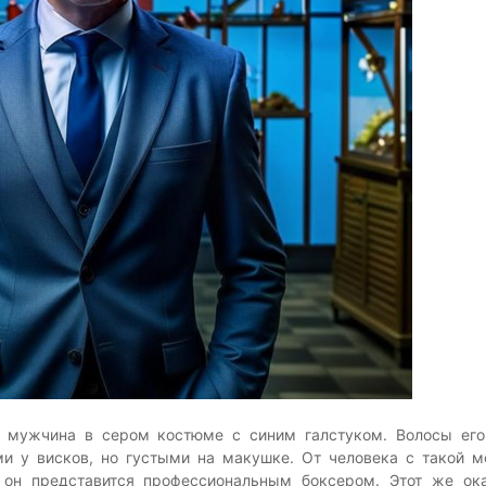
 а мужчина в сером костюме с синим галстуком. Волосы ег
и у висков, но густыми на макушке. От человека с такой 
он представится профессиональным боксером. Этот же ока