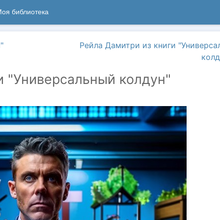
оя библиотека
"
Рейла Дамитри из книги "Универса
колд
и "Универсальный колдун"