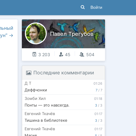
Войти
льный
Павел Трегубов
ун"
→
3 203
45
504
Последние комментарии
Д Т
01:26
Деффчонки
7
/
7
Зомби Хил
01:18
Понты — это навсегда.
3
/
3
Евгений Ткачёв
01:17
Тишина в библиотеке
3
/
3
Евгений Ткачёв
01:17
Магия
5
/
5