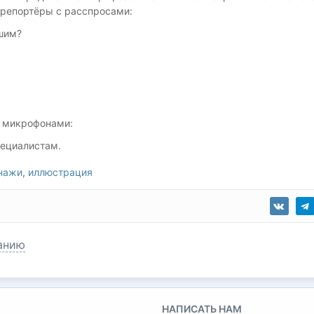
и репортёры с расспросами:
вшим?
о микрофонами:
пециалистам.
нажи
,
иллюстрация
анию
НАПИСАТЬ НАМ