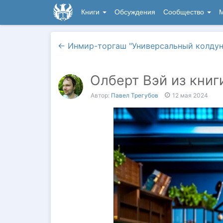
Книги
Обсуждения
Сообщество
М
←
Инмир-торгаш "Универсальный колдун
Олберт Вэй из книг
Автор:
Павел Трегубов
12 мая 2024