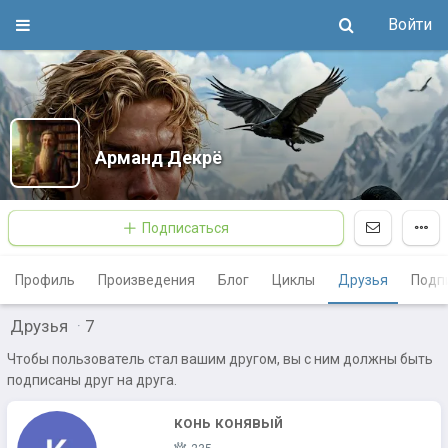
Войти
Арманд Декрё
Подписаться
Профиль
Произведения
Блог
Циклы
Друзья
Подп
Друзья
·
7
Чтобы пользователь стал вашим другом, вы с ним должны быть
подписаны друг на друга.
конь конявый