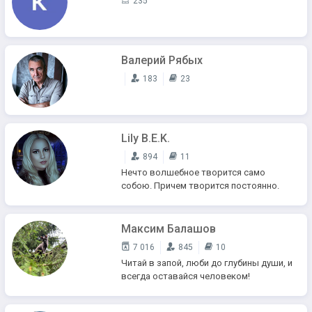
235
Валерий Рябых
183
23
Lily B.E.K.
894
11
Нечто волшебное творится само
собою. Причем творится постоянно.
Максим Балашов
7 016
845
10
Читай в запой, люби до глубины души, и
всегда оставайся человеком!