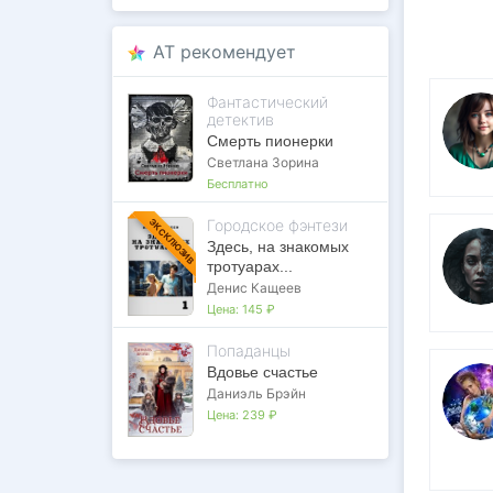
AT рекомендует
Фантастический
детектив
Смерть пионерки
Светлана Зорина
Бесплатно
Городское фэнтези
ЭКСКЛЮЗИВ
Здесь, на знакомых
тротуарах...
Денис Кащеев
Цена:
145 ₽
Попаданцы
Вдовье счастье
Даниэль Брэйн
Цена:
239 ₽