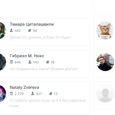
Тамара Циталашвили
442
84
Делай что должен, и будь что будет
Гэбриэл М. Нокс
645
143
18
Не понравилась книга? Возьми другую!
Nataly Zvereva
2 729
327
12
От работы дохнут кони, ну а я бессмертный
пони!