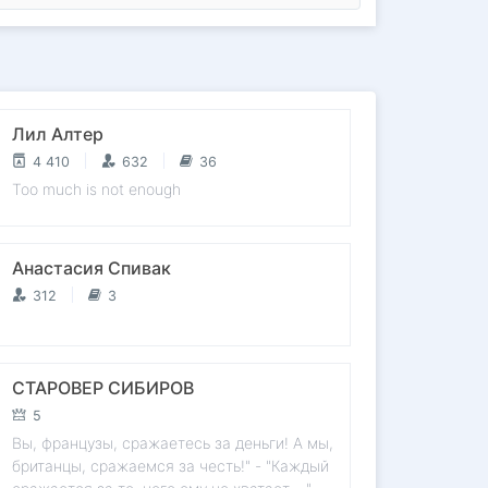
Лил Алтер
4 410
632
36
Too much is not enough
Анастасия Спивак
312
3
СТАРОВЕР СИБИРОВ
5
Вы, французы, сражаетесь за деньги! А мы,
британцы, сражаемся за честь!" - "Каждый