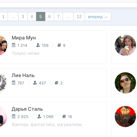
1
…
3
4
5
6
7
…
12
вперед →
Мира Мун
1 214
156
9
Только читаю
Лие Наль
767
437
2
Дарья Сталь
2 925
1 096
16
Фэнтези, фантастика, магреализм