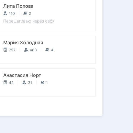
Лита Попова
110
2
Перешагиваю через себя
Мария Холодная
757
463
4
Анастасия Норт
42
31
1