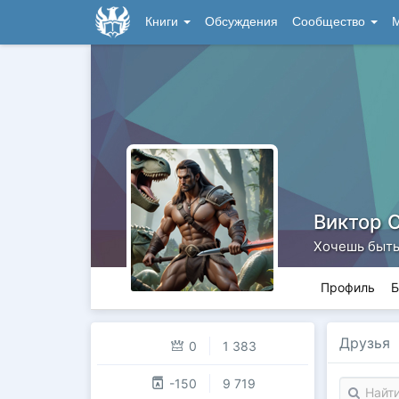
Книги
Обсуждения
Сообщество
М
Виктор 
Хочешь быть 
Профиль
Б
Друзья
0
1 383
-150
9 719