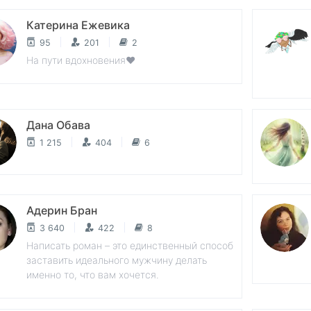
Катерина Ежевика
95
201
2
На пути вдохновения❤
Дана Обава
1 215
404
6
Адерин Бран
3 640
422
8
Написать роман – это единственный способ
заставить идеального мужчину делать
именно то, что вам хочется.