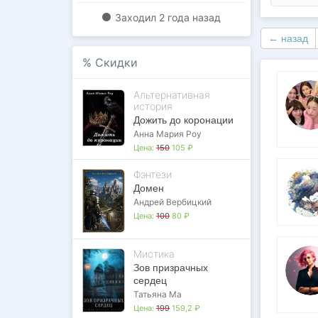
Заходил
2 года назад
← назад
%
Скидки
Альтернативная
история
Дожить до коронации
Анна Мария Роу
Цена:
150
105 ₽
Фэнтези
Домен
Андрей Вербицкий
Цена:
100
80 ₽
Мистика
Зов призрачных
сердец
Татьяна Ма
Цена:
199
159,2 ₽