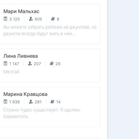
Мари Мальхас
3 120
605
8
Вы можете забрать ребёнка из джунглей, но
джунгли всегда будут жить в нём...
Лина Ливнева
1 147
207
26
Мечтай
Марина Кравцова
1 936
281
14
Страна Чудес существует. Я одолею
Бармаглота.