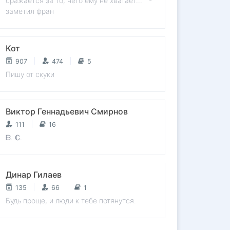
сражается за то, чего ему не хватает... " -
заметил фран
Кот
907
474
5
Пишу от скуки
Виктор Геннадьевич Смирнов
111
16
ᗹ. ℂ.
Динар Гилаев
135
66
1
Будь проще, и люди к тебе потянутся.