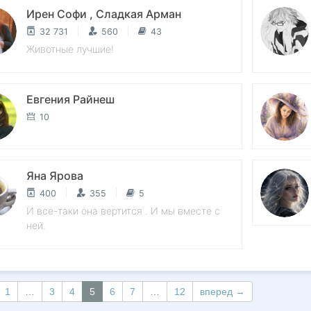
Ирен Софи , Сладкая Арман
32 731
560
43
Животные лучшие!
Евгения Райнеш
10
Яна Ярова
400
355
5
И все-таки она вертится . И мы вместе с
ней.
1
…
3
4
5
6
7
…
12
вперед →