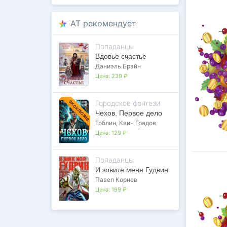
AT рекомендует
Попаданцы
Вдовье счастье
Даниэль Брэйн
Цена:
239 ₽
Городское фэнтези
ЭКСКЛЮЗИВ
Чехов. Первое дело
Гоблин
,
Каин Градов
Цена:
129 ₽
Попаданцы
И зовите меня Гудвин
Павел Корнев
Цена:
199 ₽