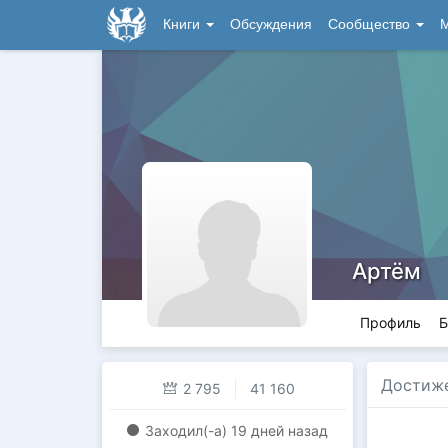
Книги
Обсуждения
Сообщество
М
Артём
Профиль
Б
Достиж
2 795
41 160
Заходил(-a)
19 дней назад