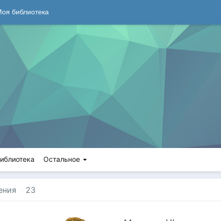
оя библиотека
иблиотека
Остальное
ения
·
23