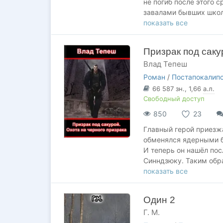
не погиб после этого с
завалами бывших школ,
вынужден скитаться по
показать все
здесь и сейчас, старая
раньше...
Призрак под саку
Влад Тепеш
Роман
/
Постапокалип
66 587
зн.
, 1,66
а.л.
Свободный доступ
850
23
Главный герой приезжа
обменялся ядерными б
И теперь он нашёл по
Синндзюку. Таким обр
о мраке и безнадёге. 
показать все
продолжает бороться с
Один 2
Г. М.