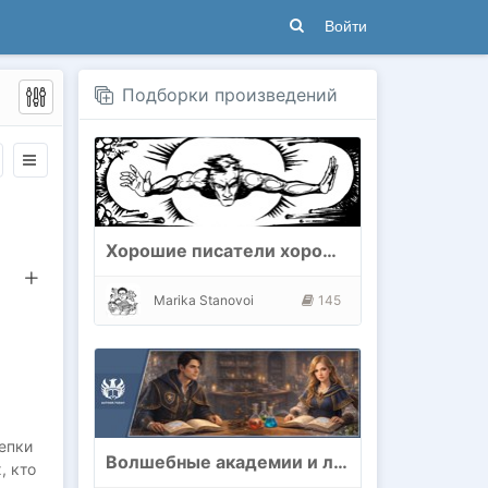
Войти
Подборки произведений
Хорошие писатели хороших книг
Marika Stanovoi
145
епки
Волшебные академии и любовь
, кто