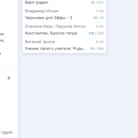
Варп-радио
25
/
831
Владимир Ильин
11:46
Черновик для Эффы - 3
16
/
1K
Оченков Иван
,
Перунов Антон
11:45
Константин. Бросок тигра
108
/
329
ом
ик,
Виталий Зыков
11:45
Ученик своего учителя. Родная гавань
34
/
68K
е
 гудок