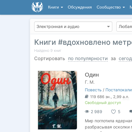
Книги
Обсуждения
Сообщество
М
Книги #вдохновлено метр
Найдено
9
книг
Сортировать
по популярности
за
сегод
Один
Г. М.
Повесть
/
Постапокали
119 686
зн.
, 2,99
а.л.
Свободный доступ
2 989
5
Мир поглотила ядерная
разбрасывая осколки п