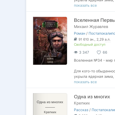
страны. Казалось, что
показать все
мировых лидеров зашк
своё пристанище кто н
Вселенная Первых
Метро-Бункер, которое
Михаил Журавлев
Отцы-основатели созд
как кроты во тьме тун
Роман
/
Постапокалип
что только люди спуст
91 610
зн.
, 2,29
а.л.
Тьма подземелий скрыл
Свободный доступ
мутантов. Решили унич
3 347
66
территорий для себя. 
Вселенная №34 - мир 
Для кого-то обыденнос
укрыла ядерная зима,
страны. Казалось, что
показать все
мировых лидеров зашк
своё пристанище кто н
Одна из многих
Метро-Бункер, которое
Одна из многих
Крепких
Но теперь черную ветк
Рассказ
/
Постапокали
Крепких