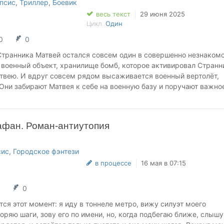
псис
,
Триллер
,
Боевик
весь текст
29 июня 2025
Цикл:
Один
0
0
Странника Матвей остался совсем один в совершенно незнаком
 военный объект, хранилище бомб, которое активировал Странн
твею. И вдруг совсем рядом высаживается военный вертолёт,
Они забирают Матвея к себе на военную базу и поручают важно
ть маньяка. Но решится ли на это Матвей? И правильный ли он
афан. Роман-антиутопия
сис
,
Городское фэнтези
в процессе
16 мая в 07:15
1
0
ся этот момент: я иду в тоннеле метро, вижу силуэт моего
коряю шаги, зову его по имени, но, когда подбегаю ближе, слышу