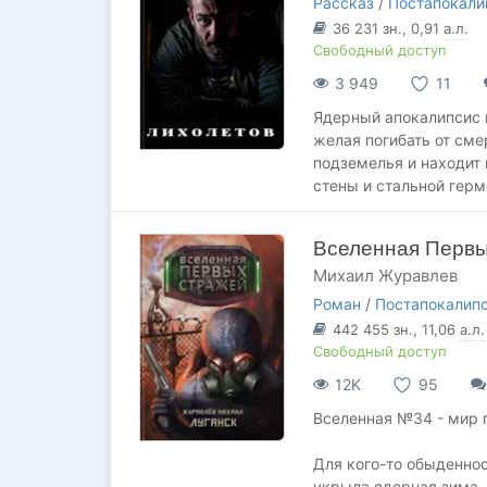
Рассказ
/
Постапокали
36 231
зн.
, 0,91
а.л.
Свободный доступ
3 949
11
Ядерный апокалипсис 
желая погибать от сме
подземелья и находит 
стены и стальной гер
Вселенная Первы
Михаил Журавлев
Роман
/
Постапокалип
442 455
зн.
, 11,06
а.л.
Свободный доступ
12K
95
Вселенная №34 - мир 
Для кого-то обыденнос
укрыла ядерная зима,