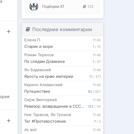
за
Подборки АТ
123
живет
Последние комментарии
Елена П.
11:46
Старик и море
1
/
15
Роман Терехов
11:46
По следам Довакина
1
/
61
Ян Бадевский
11:46
Ярость на краю империи
11
/
471
Кирилл Клеванский
11:46
Путешествие
92
/
601
тория
Серж Винтеркей
11:46
Ревизор: возвращение в СССР 62
152
/
2K
ся.
Ник Тарасов
,
Ян Громов
11:46
Тег #Противостояние
7
/
3
ds asd
11:46