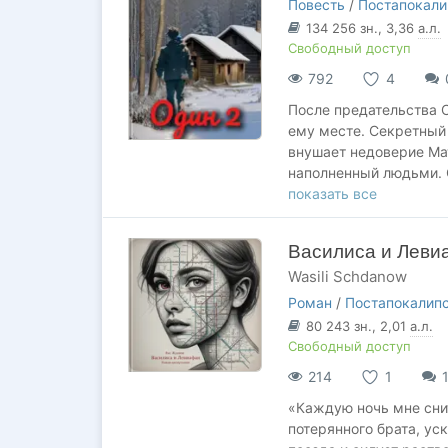
Повесть
/
Постапокали
134 256
зн.
, 3,36
а.л.
Свободный доступ
792
4
После предательства 
ему месте. Секретный
внушает недоверие Ма
наполненный людьми. 
задание — ликвидирова
показать все
сделает выбор?
Василиса и Леви
Wasili Schdanow
Роман
/
Постапокалип
80 243
зн.
, 2,01
а.л.
Свободный доступ
214
1
«Каждую ночь мне снит
потерянного брата, ус