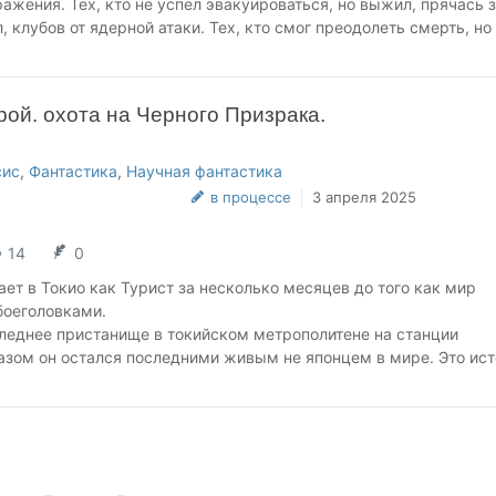
ражения. Тех, кто не успел эвакуироваться, но выжил, прячась 
 клубов от ядерной атаки. Тех, кто смог преодолеть смерть, но
 разрушенной Земле в поисках пропитания и оружия. Тех, кто 
сь не думать о завтрашнем дне. Тех, кто уже не тот, кем был
рой. охота на Черного Призрака.
сис
,
Фантастика
,
Научная фантастика
в процессе
3 апреля 2025
14
0
ет в Токио как Турист за несколько месяцев до того как мир
оеголовками.
следнее пристанище в токийском метрополитене на станции
азом он остался последними живым не японцем в мире. Это ис
Это история человека который не верит в светлое будущее и
 неизбежностью, только потому что он просто не умеет сдавать