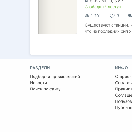
5 922
зн.
, 0,15
а.л.
Свободный доступ
1 201
3
Существуют станции, и
что из последних сил 
РАЗДЕЛЫ
ИНФО
Подборки произведений
О проек
Новости
Справо
Поиск по сайту
Правила
Соглаше
Пользов
Публичн