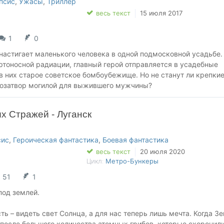
псис
,
Ужасы
,
Триллер
весь текст
15 июля 2017
1
0
настигает маленького человека в одной подмосковной усадьбе.
ртоносной радиации, главный герой отправляется в усадебные
в них старое советское бомбоубежище. Но не станут ли крепки
мозатвор могилой для выжившего мужчины?
х Стражей - Луганск
сис
,
Героическая фантастика
,
Боевая фантастика
весь текст
20 июля 2020
Цикл:
Метро-Бункеры
51
1
под землей.
ть – видеть свет Солнца, а для нас теперь лишь мечта. Когда З
 после большого количества атомных грибов, которые схоронил