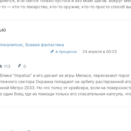
оряется, и остаётся только пустота и эхо моих шагов. Вокруг ме
о-то — кто-то лекарство, кто-то оружие, кто-то просто способ в
рый больше не принадлежит нам. Система не просто изменила н
ежду человеком и машиной». Искусственный разум, созданный
 обернулся его главным испытанием.»
ью
покалипсис
,
Боевая фантастика
в процессе
24 апреля в 00:23
113
0
лики "Impetus" и его десант из игры Menace, пересекают порог
ятежного сектора Окраина попадают на орбиту растерзанной ат
нной Метро 2033. Но что толку от крейсера, если на поверхност
о один боец где из помощи только его спасательная капсула, чт
ам и запасы оружия, боеприпасов, и даже кое-какой техники, н
о катастрофически мало. И если главный герой хочет выжить, ем
 своих сослуживцев, которые пребывали в криосне, а весь акти
ся мертв после неудачного прыжка. У главного героя много дел
ь. Как бы ему разбудить своих товарищей?