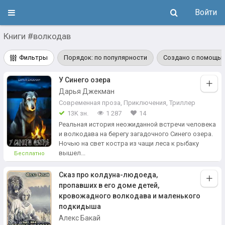
Войти
Книги #волкодав
Фильтры
Порядок: по популярности
Создано с помощью
У Синего озера
Дарья Джекман
Современная проза
,
Приключения
,
Триллер
13K зн.
1 287
14
Реальная история неожиданной встречи человека
и волкодава на берегу загадочного Синего озера.
Ночью на свет костра из чащи леса к рыбаку
вышел...
Бесплатно
Сказ про колдуна-людоеда,
пропавших в его доме детей,
кровожадного волкодава и маленького
подкидыша
Алекс Бакай