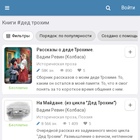
Войти
Книги #дед трохим
Фильтры
Порядок: по популярности
Создано с помощью
Рассказы о деде Трохиме.
Вадим Ревин (Колбаса)
Историческая проза
58K зн.
890
5
Сборник рассказов о моем деде Трохиме. То,
каким он остался в моей памяти. То, что я смог
Бесплатно
понять за то короткое время общения с ним.
На Майдане. (из цикла "Дед Трохим")
Вадим Ревин (Колбаса)
Историческая проза
,
Поэзия
8 566 зн.
1 409
5
Бесплатно
Очередной рассказ из задуманного мною цикла
"Дед Трохим". Размышление о вечном, нетленном