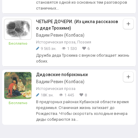
становятся одной из основных тем разговоров
станичных...
ЧЕТЫРЕ ДОЧЕРИ. (Из цикла рассказов
о деде Трохиме)
Вадим Ревин (Колбаса)
Историческая проза
,
Поэзия
Бесплатно
9 565 зн.
1 530
6
Дружба деда Трохима с внуком обогащает жизнь
обоих.
Дидовские побрэхэньки
Вадим Ревин (Колбаса)
Историческая проза
18K зн.
1 445
8
В предгорных районах Кубанской области время
Бесплатно
предзимья. Станичная жизнь затихает до
Рождества. Чтобы скоротать холодные вечера
диды собираются за...