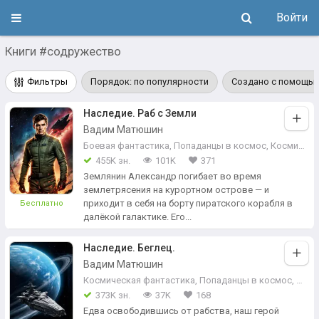
Войти
Книги #содружество
Фильтры
Порядок: по популярности
Создано с помощью
Наследие. Раб с Земли
Вадим Матюшин
Боевая фантастика
,
Попаданцы в космос
,
Космическая фантастика
455K зн.
101K
371
Землянин Александр погибает во время
землетрясения на курортном острове — и
приходит в себя на борту пиратского корабля в
Бесплатно
далёкой галактике. Его...
Наследие. Беглец.
Вадим Матюшин
Космическая фантастика
,
Попаданцы в космос
,
Фант
373K зн.
37K
168
Едва освободившись от рабства, наш герой