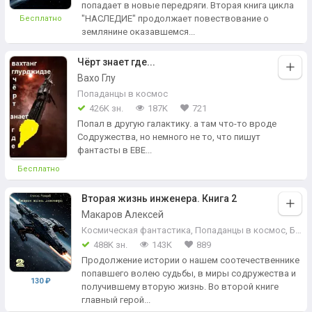
попадает в новые передряги. Вторая книга цикла
"НАСЛЕДИЕ" продолжает повествование о
Бесплатно
землянине оказавшемся...
Чёрт знает где...
Вахо Глу
Попаданцы в космос
426K зн.
187K
721
Попал в другую галактику. а там что-то вроде
Содружества, но немного не то, что пишут
фантасты в ЕВЕ...
Бесплатно
Вторая жизнь инженера. Книга 2
Макаров Алексей
Космическая фантастика
,
Попаданцы в космос
,
Боевая фантастика
488K зн.
143K
889
Продолжение истории о нашем соотечественнике
попавшего волею судьбы, в миры содружества и
130 ₽
получившему вторую жизнь. Во второй книге
главный герой...