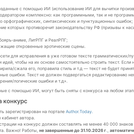
озданные с помощью ИИ (использование ИИ для вычитки произв
модератором комплексно: как программными, так и не програм
о орфографических, синтаксических и пунктуационных ошибок;
ие которых противоречит законодательству РФ (призывы к нас
 бояръ-аниме, ЛитРПГ и РеалРПГ;
ржащие откровенные эротические сцены.
сети для исправления в уже готовом тексте грамматических/п
 идей, чтобы на их основе самостоятельно строить текст. Если
ширила/сжала его, поправила стиль и т.д — текст не будет приня
нные ошибки. Текст не должен подвергаться редактированию н
рения/логические ошибки и т.д».
ные с помощью ИИ, могут быть сняты с конкурса на любом этап
а конкурс
ть зарегистрирован на портале
Author.Today.
 кабинет автора.
трации на конкурс должен составлять не менее 40 000 знаков с
та. Важно! Работы,
не завершенные до 31.10.2026 г
.,
автоматич