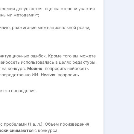
едения допускается, оценка степени участия
мными методами)*;
илию, разжигание межнациональной розни,
унктуационных ошибок. Кроме того вы можете
 нейросеть использовалась в целях редактуры,
т на конкурс.
Можно
: попросить нейросеть
епосредственно ИИ.
Нельзя
: попросить
е его проведения.
 пробелами (1 а. л.). Объем произведения
ески
снимаются
с конкурса.