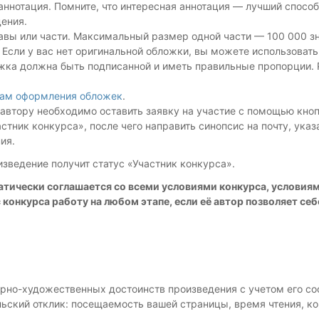
ннотация. Помните, что интересная аннотация — лучший спосо
ения.
авы или части. Максимальный размер одной части — 100 000 зн
 Если у вас нет оригинальной обложки, вы можете использоват
жка должна быть подписанной и иметь правильные пропорции
ам оформления обложек
.
) автору необходимо оставить заявку на участие с помощью кно
стник конкурса», после чего направить синопсис на почту, ука
ия.
ведение получит статус «Участник конкурса».
матически соглашается со всеми условиями конкурса, условия
 конкурса работу на любом этапе, если её автор позволяет се
рно-художественных достоинств произведения с учетом его со
ский отклик: посещаемость вашей страницы, время чтения, ко