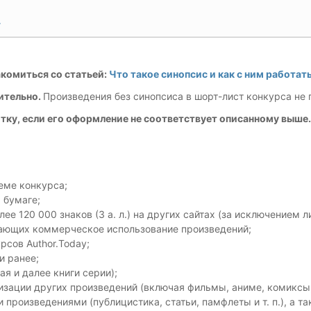
y
комиться со статьей:
Что такое синопсис и как с ним работат
ительно.
Произведения без синопсиса в шорт-лист конкурса не 
тку, если его оформление не соответствует описанному выше.
еме конкурса;
 бумаге;
е 120 000 знаков (3 а. л.) на других сайтах (за исключением 
кающих коммерческое использование произведений;
сов Author.Today;
и ранее;
я и далее книги серии);
зации других произведений (включая фильмы, аниме, комиксы,
произведениями (публицистика, статьи, памфлеты и т. п.), а т