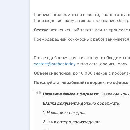
Принимаются романы и повести, соответству
Произведения, нарушающие требование «без pw
Статус:
«законченный текст» или «в процессе н
Премодерацией конкурсных работ занимается H
После одобрения заявки автору необходимо о
contest@author.today
в формате .doc или .docx
Объем синопсиса:
до 10 000 знаков с пробела
Пожалуйста, не забывайте корректно оформля
Название файла в формате:
Название конк
Шапка документа
должна содержать:
1. Название конкурса
2. Имя автора произведения