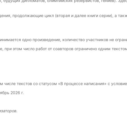
, будущих дипломатов, олимпийских резервистов, гениев). Здес
ения, продолжающие цикл (вторая и далее книги серии), а такж
инимается одно произведение, количество участников не огран
, при этом число работ от соавторов ограничено одним тексто
ом числе текстов со статусом «В процессе написания» с условие
ябрь 2026 г.
изаторов.