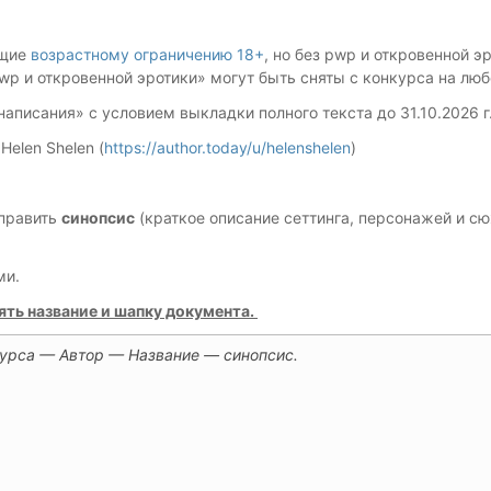
ющие
возрастному ограничению 18+
, но без pwp и откровенной э
p и откровенной эротики» могут быть сняты с конкурса на люб
аписания» с условием выкладки полного текста до 31.10.2026 г
elen Shelen (
https://author.today/u/helenshelen
)
тправить
синопсис
(краткое описание сеттинга, персонажей и сю
ми.
ть название и шапку документа.
урса — Автор — Название — синопсис.