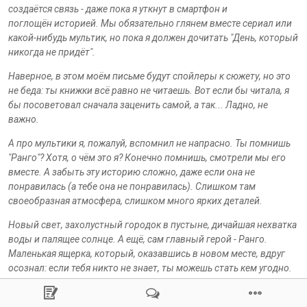
создаётся связь - даже пока я уткнут в смартфон и
поглощён историей. Мы обязательно глянем вместе сериал или
какой-нибудь мультик, но пока я должен дочитать "День, который
никогда не придёт".
Наверное, в этом моём письме будут спойлеры к сюжету, но это
не беда: ты книжки всё равно не читаешь. Вот если бы читала, я
бы посоветовал сначала заценить самой, а так... Ладно, не
важно.
А про мультики я, пожалуй, вспомнил не напрасно. Ты помнишь
"Ранго"? Хотя, о чём это я? Конечно помнишь, смотрели мы его
вместе. А забыть эту историю сложно, даже если она не
понравилась (а тебе она не понравилась). Слишком там
своеобразная атмосфера, слишком много ярких деталей.
Новый свет, захолустный городок в пустыне, дичайшая нехватка
воды и палящее солнце. А ещё, сам главный герой - Ранго.
Маленькая ящерка, который, оказавшись в новом месте, вдруг
осознал: если тебя никто не знает, ты можешь стать кем угодно.
Даже героем.
Вот, это уже практически спойлер. Книга навеяла именно такие