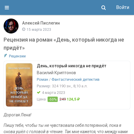
Войти
Алексей Пислегин
15 марта 2023
Рецензия на роман «День, который никогда не
придёт»
Рецензии
День, который никогда не придёт
Василий Криптонов
Роман
/
Фантастический детектив
Размер:
324 190
зн.
, 8,10
а.л.
4 марта 2023
Цена
249
124,5 ₽
-50%
Дорогая Лена!
Пишу тебе, чтобы ты не чувствовала себя потерянной, пока я
снова ушёл с головой в чтение. Так мне кажется, что между нами