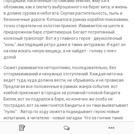
городишки, населенные потомками землян, жмутся к
обломкам, как к скелету выброшенного на берег кита, и жизнь
в долине сурова и небогата. Скупая растительность, пыль и
бесконечные дороги. Копошатся в руинах корабля поисковики,
точно старатели на золотом прииске. Извивается на шесте в
придорожном баре стриптизерша. Бегает потрепанный
колесный транспорт. Вот и у главного героя - двухколесный
"конь", выглядящий ретро даже в таких антуражах. И едет он
на нем искать некую вещицу, а не найдет - голову с плеч
долой.
Сюжет развивается неторопливо, последовательно, без
оттормаживаний и ненужных отступлений. Каждая ниточка
ведет туда, куда должна вести, не обрываясь и не провисая.
Предлагая все положенные в рамках жанра события: вот
ковбой приезжает в городок за условной головой бандита
Билли, вот он подрался в баре, но конечно же особо не
пострадал, вот за ним гонятся бандиты и он таки выхватывает
"пулю"... Автор по ходу сюжета подкидывает герою новые
испытания, а читателю - новые загадки. Что за гончие такие
царапают ночами железные ворота гаража огромными
когтищами? Кто такой этот Аарон, что появляется и исчезает,