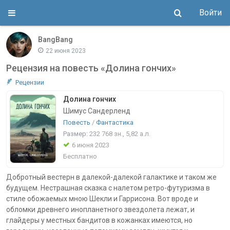
Войти
BangBang
22 июня 2023
Рецензия на повесть «Долина гончих»
Рецензии
Долина гончих
Шимус Сандерленд
Повесть
/
Фантастика
Размер:
232 768
зн.
, 5,82
а.л.
6 июня 2023
Бесплатно
Добротный вестерн в далекой-далекой галактике и таком же
будущем. Нестрашная сказка с налетом ретро-футуризма в
стиле обожаемых мною Шекли и Гаррисона. Вот вроде и
обломки древнего инопланетного звездолета лежат, и
глайдеры у местных бандитов в кожанках имеются, но