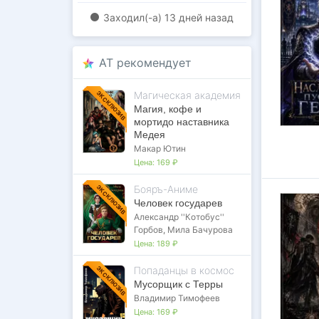
Заходил(-a)
13 дней назад
AT рекомендует
Магическая академия
ЭКСКЛЮЗИВ
Магия, кофе и
мортидо наставника
Медея
Макар Ютин
Цена:
169 ₽
Бояръ-Аниме
ЭКСКЛЮЗИВ
Человек государев
Александр ''Котобус''
Горбов
,
Мила Бачурова
Цена:
189 ₽
Попаданцы в космос
ЭКСКЛЮЗИВ
Мусорщик с Терры
Владимир Тимофеев
Цена:
169 ₽