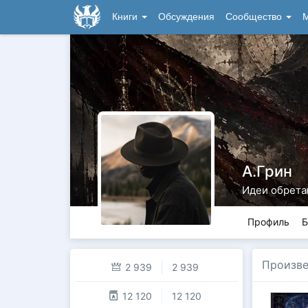
Книги
Обсуждения
Сообщество
М
А.Грин
Идеи обрета
Профиль
Б
Произве
2 939
2 939
12 120
12 120