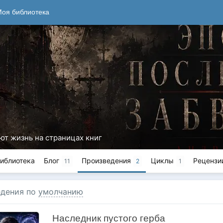
оя библиотека
ют жизнь на страницах книг
иблиотека
Блог
Произведения
Циклы
Рецензи
11
2
1
дения по
умолчанию
Наследник пустого герба