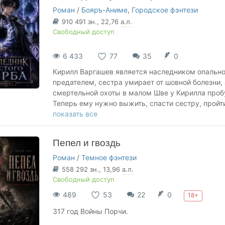
Роман
/
Бояръ-Аниме
,
Городское фэнтези
910 491
зн.
, 22,76
а.л.
Свободный доступ
6 433
77
35
0
Кирилл Варгашев является наследником опально
предателем, сестра умирает от шовной болезни, 
смертельной охоты в малом Шве у Кирилла проб
Теперь ему нужно выжить, спасти сестру, пройти
Варгашевых ещё не умер.
показать все
Пепел и гвоздь
Роман
/
Темное фэнтези
558 292
зн.
, 13,96
а.л.
Свободный доступ
489
53
22
0
18+
317 год Войны Порчи.