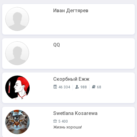
Иван Дегтярев
QQ
Скорбный Ежж
46 334
988
68
Swetlana Kosarewa
5 400
Жизнь хороша!