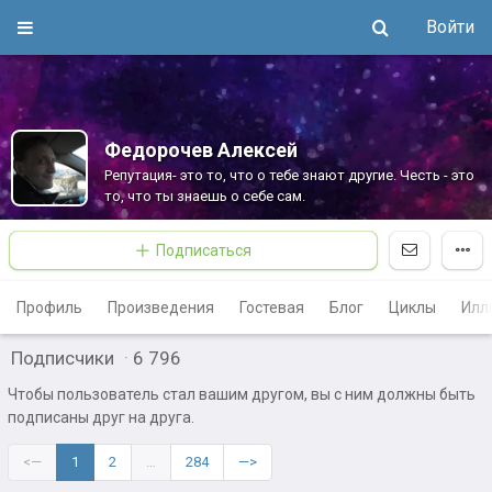
Войти
Федорочев Алексей
Репутация- это то, что о тебе знают другие. Честь - это
то, что ты знаешь о себе сам.
Подписаться
Профиль
Произведения
Гостевая
Блог
Циклы
Илл
Подписчики
·
6 796
Чтобы пользователь стал вашим другом, вы с ним должны быть
подписаны друг на друга.
<—
1
2
…
284
—>