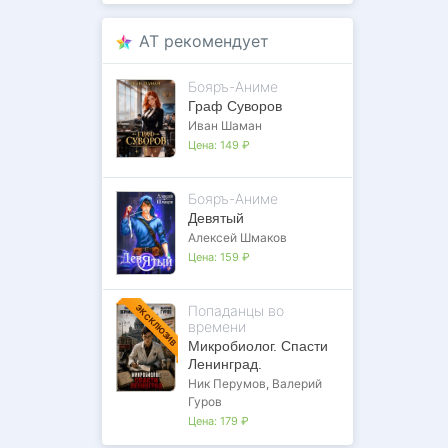
AT рекомендует
Бояръ-Аниме
Граф Суворов
Иван Шаман
Цена:
149 ₽
Бояръ-Аниме
Девятый
Алексей Шмаков
Цена:
159 ₽
Попаданцы во
ЭКСКЛЮЗИВ
времени
Микробиолог. Спасти
Ленинград.
Ник Перумов
,
Валерий
Гуров
Цена:
179 ₽