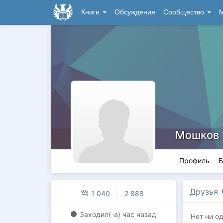
Книги
Обсуждения
Сообщество
М
Мошков
Профиль
Б
Друзья
1 040
2 888
Заходил(-a)
час назад
Нет ни од