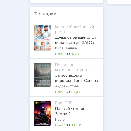
%
Скидки
Короткий любовный
роман
Дочка от бывшего. От
ненависти до ЗАГСа
Кира Ланвин
Цена:
109
87,2 ₽
Попаданцы в
магические миры
За последним
порогом. Тени Севера
Андрей Стоев
Цена:
159
111,3 ₽
РеалРПГ
Первый чемпион
Земли 2
Nezloi
Цена:
139
69,5 ₽