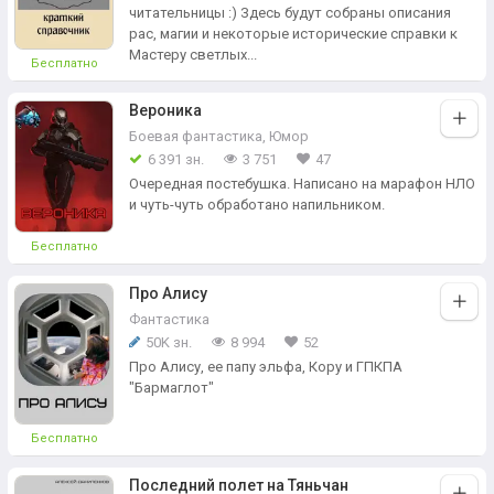
читательницы :) Здесь будут собраны описания
рас, магии и некоторые исторические справки к
Мастеру светлых...
Бесплатно
Вероника
Боевая фантастика
,
Юмор
6 391 зн.
3 751
47
Очередная постебушка. Написано на марафон НЛО
и чуть-чуть обработано напильником.
Бесплатно
Про Алису
Фантастика
50K зн.
8 994
52
Про Алису, ее папу эльфа, Кору и ГПКПА
"Бармаглот"
Бесплатно
Последний полет на Тяньчан