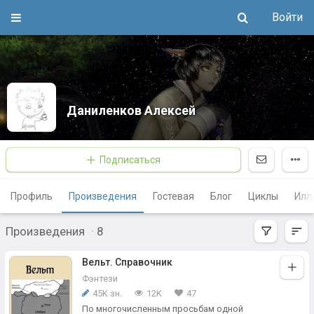
Войти
Даниленков Алексей
Подписаться
Профиль
Произведения
Гостевая
Блог
Циклы
Илл
Произведения
·
8
Вельт. Справочник
Фэнтези
45K зн.
12K
47
По многочисленным просьбам одной