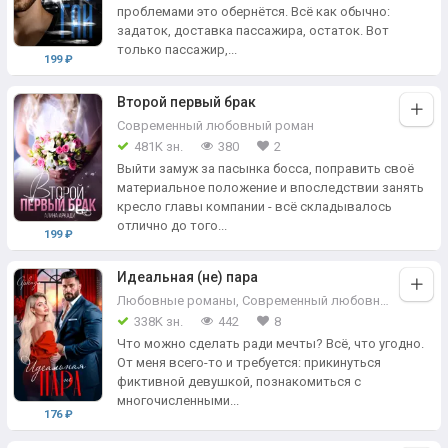
проблемами это обернётся. Всё как обычно:
задаток, доставка пассажира, остаток. Вот
только пассажир,...
199 ₽
Второй первый брак
Современный любовный роман
481K зн.
380
2
Выйти замуж за пасынка босса, поправить своё
материальное положение и впоследствии занять
кресло главы компании - всё складывалось
отлично до того...
199 ₽
Идеальная (не) пара
Любовные романы
,
Современный любовный роман
338K зн.
442
8
Что можно сделать ради мечты? Всё, что угодно.
От меня всего-то и требуется: прикинуться
фиктивной девушкой, познакомиться с
многочисленными...
176 ₽