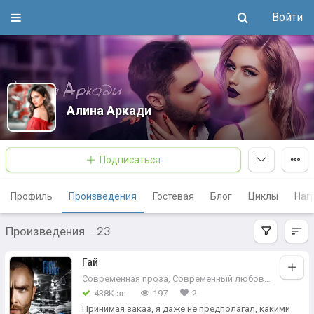
Войти
Алина Аркади
Подписаться
Профиль
Произведения
Гостевая
Блог
Циклы
Наг
Произведения
·
23
Гай
Современная проза
,
Современный любовный роман
438K зн.
197
2
Принимая заказ, я даже не предполагал, какими