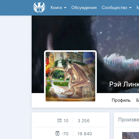
Книги
Обсуждения
Сообщество
М
Рэй Лин
Профиль
Б
Произве
10
3 256
-70
16 840