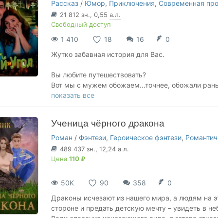
на пятки...
Рассказ
/
Юмор
,
Приключения
,
Современная про
Задача минимум – выжить самой, задача максим
21 812
зн.
, 0,55
а.л.
вируса, уже успевшего убить нескольких прогр
Свободный доступ
Главное не забыть, что границы реальности дав
1 410
18
16
0
доверять никому нельзя, иначе можно потерять 
Жутко забавная история для Вас.
Вы любите путешествовать?
Вот мы с мужем обожаем...точнее, обожали раньше
Поехали мы на выходные в Суздаль, а там запрос
показать все
так сказать, погружения в атмосферу. А как же 
субботу попариться веничком, да окатиться хол
Ученица чёрного дракона
Предоплату внесли, а карту, как добраться до пу
Вот, знать бы заранее, где этот "Тихий угол" прита
Роман
/
Фэнтези
,
Героическое фэнтези
,
Романтич
489 437
зн.
, 12,24
а.л.
Цена
110 ₽
50K
90
358
0
Драконы исчезают из нашего мира, а людям на эт
стороне и предать детскую мечту – увидеть в н