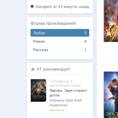
Заходил(-a)
43 минуты назад
Форма произведений
Любая
5
Роман
4
Рассказ
1
AT рекомендует
Попаданцы в
магические миры
Аврора. Заря сгорает
дотла
Катришка Трям (Кейт
Андерсенн)
Бесплатно