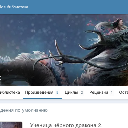
оя библиотека
к
иблиотека
Произведения
Циклы
Рецензии
Ост
5
2
1
дения по
умолчанию
Ученица чёрного дракона 2.