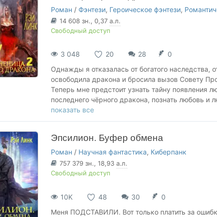
Роман
/
Фэнтези
,
Героическое фэнтези
,
Романтич
14 608
зн.
, 0,37
а.л.
Свободный доступ
3 048
20
28
0
Однажды я отказалась от богатого наследства,
освободила дракона и бросила вызов Совету П
Теперь мне предстоит узнать тайну появления л
последнего чёрного дракона, познать любовь и 
Но правильно ли я истолковала слова учителя, 
показать все
гигантских ящеров?
И когда за моей спиной останутся выжженные го
Эпсилион. Буфер обмена
встанет маленький аэрокар с эмблемой "Северно
дракона?
Роман
/
Научная фантастика
,
Киберпанк
757 379
зн.
, 18,93
а.л.
Со мной драконы, за его спиной люди. И кто зд
Свободный доступ
разобраться...
10K
48
30
0
Меня ПОДСТАВИЛИ. Вот только платить за ошибк