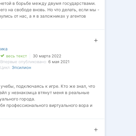
онетой в борьбе между двумя государствами.
его на свободе вновь. Но что делать, если мы -
лись от нас, а я в заложниках у агентов
ена сдаваться!
тика
весь текст
30 марта 2022
Впервые опубликовано:
6 мая 2021
Цикл:
Эпсилион
учебы, подключаясь к игре. Кто же знал, что
айл у незнакомца втянут меня в реальные
уального города.
ебя профессионального виртуального вора и
ившей награду за мою голову. Вот только в
рикрытие придется обеспечивать самому
ёт он сам, и не стану ли я разменной монетой
 тут ещё и отдел кибербезопасности наступает