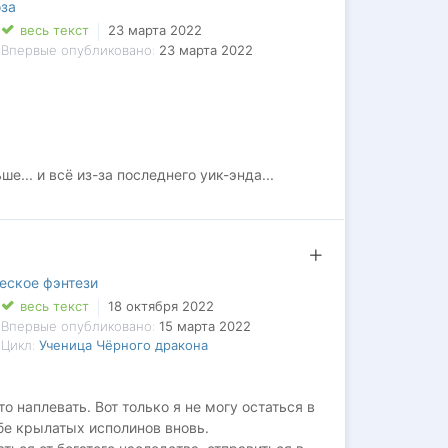
за
ум – спасти пользователей от смертельно
весь текст
23 марта 2022
аммистов.
Впервые опубликовано:
23 марта 2022
но стёрты и в новом виртуальном мире
то, что дороже собственной жизни.
... и всё из-за последнего уик-энда...
илась русская душа в баньку, - для полного,
иначе? Какой русский человек не любит в
одной водицей, выйдя из парилки?
нкта назначения, внимательно не посмотрели...
ился...
еское фэнтези
весь текст
18 октября 2022
Впервые опубликовано:
15 марта 2022
Цикл:
Ученица Чёрного дракона
о наплевать. Вот только я не могу остаться в
ебе крылатых исполинов вновь.