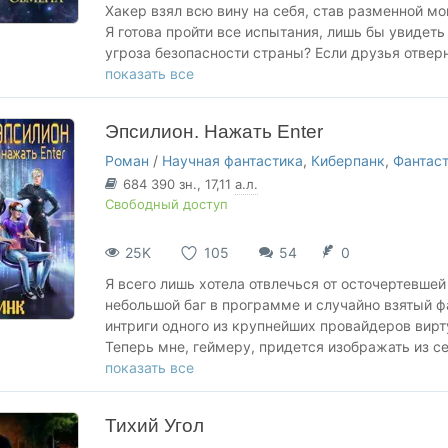
Хакер взял всю вину на себя, став разменной м
Я готова пройти все испытания, лишь бы увидеть 
угроза безопасности страны? Если друзья отверну
кибербезопасности?
показать все
Проще погибнуть, чем спастись... Но я не намер
Эпсилион. Нажать Enter
Роман
/
Научная фантастика
,
Киберпанк
,
Фантас
684 390
зн.
, 17,11
а.л.
Свободный доступ
25K
105
54
0
Я всего лишь хотела отвлечься от осточертевшей 
небольшой баг в программе и случайно взятый ф
интриги одного из крупнейших провайдеров вирт
Теперь мне, геймеру, придется изображать из с
прятаться в центральном офисе компании, объяв
показать все
программировании я нолик без единицы и моё п
опасному хакеру в Эпсилионе. Но какую игру вед
Тихий Угол
в борьбе свободолюбивого парня с системой?.. А