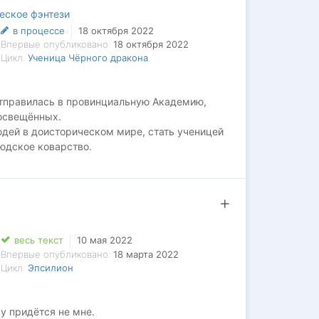
еское фэнтези
в процессе
18 октября 2022
Впервые опубликовано:
18 октября 2022
Цикл:
Ученица Чёрного дракона
 отправилась в провинциальную Академию,
росвещённых.
юдей в доисторическом мире, стать ученицей
людское коварство.
возложив на себя миссию спасителя исчезающих
рода, а на пути к триумфальной победе
й Звезды", смогу ли я услышать зов сердца
весь текст
10 мая 2022
есь настоящий монстр ещё предстоит
Впервые опубликовано:
18 марта 2022
Цикл:
Эпсилион
у придётся не мне.