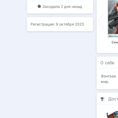
Заходилa
2 дня назад
Регистрация:
9 октября 2023
Очень плохая
Кибер-монстры
Туда и обратно
Ежк
макрель.
О себе
Фэнтази.
мир.
Дос