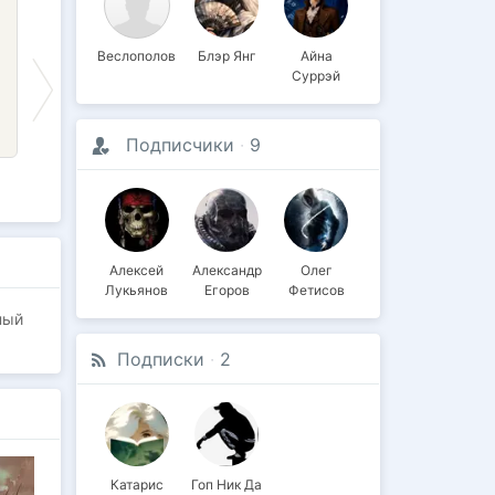
Веслополов
Блэр Янг
Айна
Суррэй
Подписчики
·
9
Очень плохая
Кибер-монстры
Туда и обратно
макрель.
Алексей
Александр
Олег
Лукьянов
Егоров
Фетисов
ный
Подписки
·
2
Катарис
Гоп Ник Да