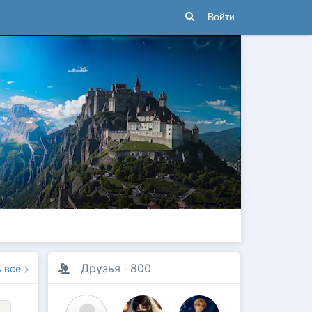
Войти
Друзья
·
800
ь все