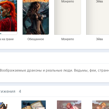
Монрепо
Эйва
а на грани
Обещанное
Монрепо
Эйва
 Воображаемые драконы и реальные люди. Ведьмы, феи, стран
тижения
·
4