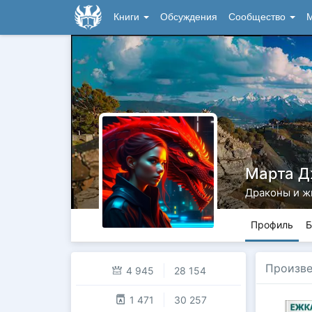
Книги
Обсуждения
Сообщество
М
Марта 
Драконы и ж
Профиль
Б
Произв
4 945
28 154
1 471
30 257