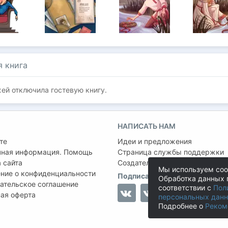
я книга
ей отключилa гостевую книгу.
НАПИСАТЬ НАМ
те
Идеи и предложения
чная информация. Помощь
Страница службы поддержки
 сайта
Создатель проекта:
Сергей Ша
Мы используем coo
ние о конфиденциальности
Подписаться на нас
Обработка данных 
ательское соглашение
соответствии с
Пол
ая оферта
персональных дан
Подробнее о
Реком