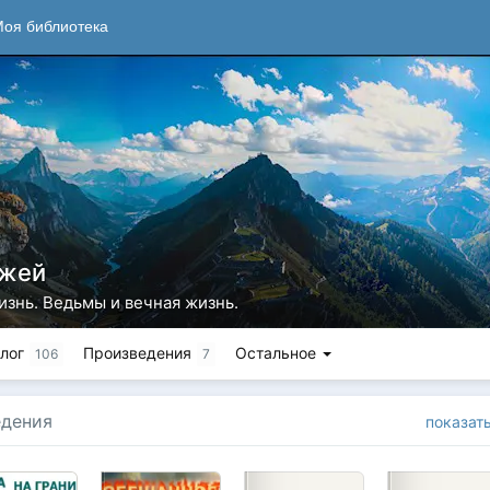
оя библиотека
Джей
изнь. Ведьмы и вечная жизнь.
лог
Произведения
Остальное
106
7
едения
показат