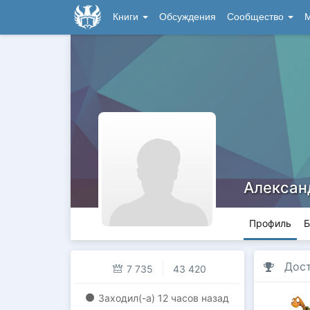
Книги
Обсуждения
Сообщество
М
Алексан
Профиль
Б
Дос
7 735
43 420
Заходил(-a)
12 часов назад