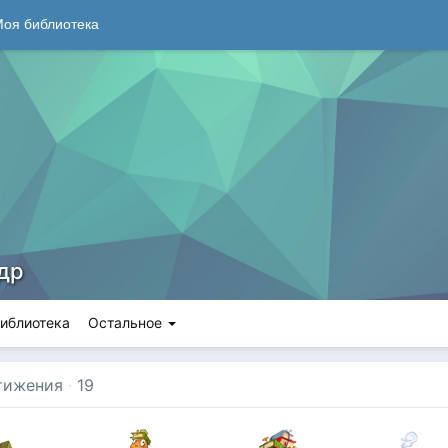
оя библиотека
др
иблиотека
Остальное
тижения
·
19