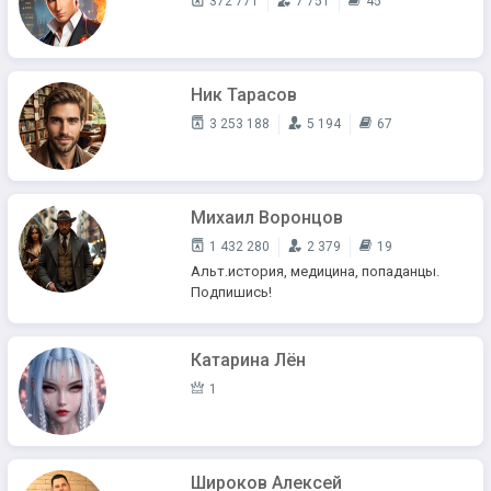
372 771
7 751
45
Ник Тарасов
3 253 188
5 194
67
Михаил Воронцов
1 432 280
2 379
19
Альт.история, медицина, попаданцы.
Подпишись!
Катарина Лён
1
Широков Алексей