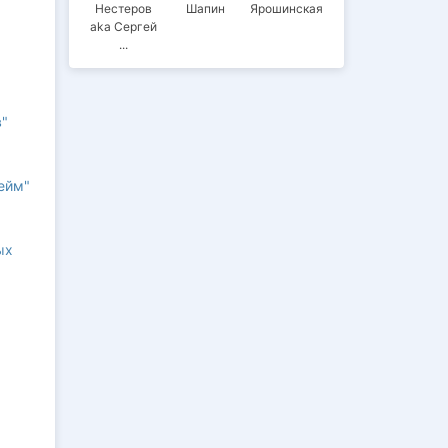
Нестеров
Шапин
Ярошинская
aka Сергей
я
Волчок
в"
ейм"
ых