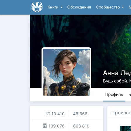
Книги
Обсуждения
Сообщество
М
Анна Ле
Будь собой. 
Профиль
Б
Произв
10 410
48 666
139 076
663 810