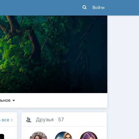
Войти
льное
Друзья
·
57
ь все