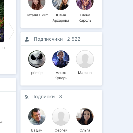
Натали Смит
Юлия
Елена
Архарова
Кароль
25%
Подписчики
·
2 522
нен
Принцесса,
Институт
О дивный чуждый
подонки и город
благородных
мир
тысячи ветров
дэвров, или
Гувернантка для
варвара
princip
Алекс
Марина
Куверн
Подписки
·
3
им
Вадим
Сергей
Ольга