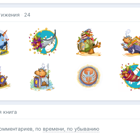
тижения
·
24
я книга
омментариев, по
времени, по убыванию