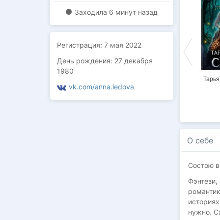
Заходилa
6 минут назад
Регистрация:
7 мая 2022
День рождения: 27 декабря
1980
Интеграция
Уж замуж
Ровельхейм: Право
Тарья
vk.com/anna.ledova
невтерпеж
на магию
О себе
Состою в
Фэнтези,
романтик
историях
нужно. С