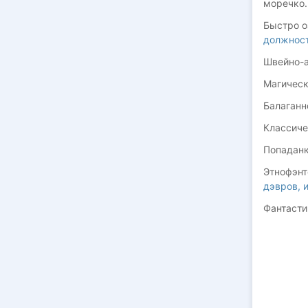
моречко.
Быстро о
должнос
Швейно-
Магическ
Балаганн
Классиче
Попаданк
Этнофэнт
дэвров, 
Фантасти