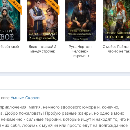
ЭКСКЛЮЗИВ
ЭКСКЛЮЗИВ
 берёт своё
Дело – в швах! И
Рута Нортвич,
С мейсе Райкко
между строчек
человек и
что-то не так
некромант
 лиге
Умные Сказки
.
 приключения, магия, немного здорового юмора и, конечно,
а. Добро пожаловать! Пробую разные жанры, но одно в моих
 неизменно - сильные героини, которые ищут и находят то, что 
амих себя, любимых мужчин или просто едут на долгожданное