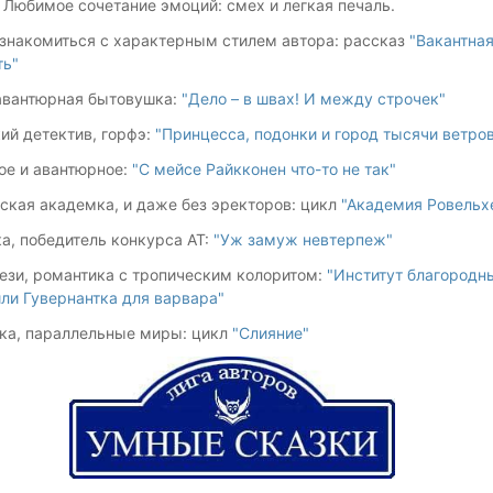
 Любимое сочетание эмоций: смех и легкая печаль.
знакомиться с характерным стилем автора: рассказ
"Вакантна
ть"
авантюрная бытовушка:
"Дело – в швах! И между строчек"
ий детектив, горфэ:
"Принцесса, подонки и город тысячи ветро
ое и авантюрное:
"С мейсе Райкконен что-то не так"
ская академка, и даже без эректоров: цикл
"Академия Ровельх
а, победитель конкурса АТ:
"Уж замуж невтерпеж"
ези, романтика с тропическим колоритом:
"Институт благородн
или Гувернантка для варвара"
ка, параллельные миры: цикл
"Слияние"