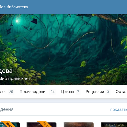
оя библиотека
дова
Мир привыкнет.
лог
Произведения
Циклы
Рецензии
Оста
25
24
7
3
едения
показат