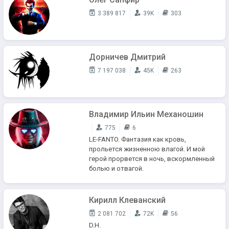
3 389 817
39K
303
Дорничев Дмитрий
7 197 038
45K
263
Владимир Ильин Механошин
775
6
LE-FANTO. Фантазия как кровь,
прольется жизненною влагой. И мой
герой прорвется в ночь, вскормленный
болью и отвагой.
Кирилл Клеванский
2 081 702
72K
56
D.H.