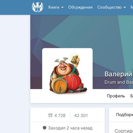
Книги
Обсуждения
Сообщество
М
Валерий
Drum and Ba
Профиль
Б
Подбор
4 728
42 301
Заходил
2 часа назад
Сортир