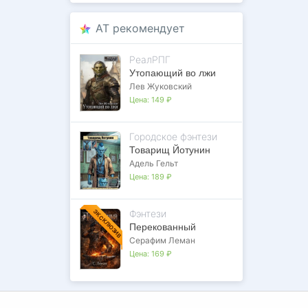
AT рекомендует
РеалРПГ
Утопающий во лжи
Лев Жуковский
Цена:
149 ₽
Городское фэнтези
Товарищ Йотунин
Адель Гельт
Цена:
189 ₽
Фэнтези
ЭКСКЛЮЗИВ
Перекованный
Серафим Леман
Цена:
169 ₽