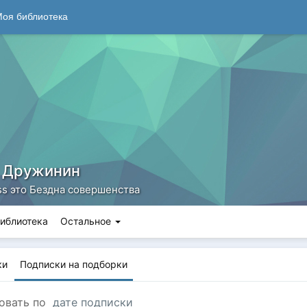
оя библиотека
 Дружинин
ss это Бездна совершенства
иблиотека
Остальное
ки
Подписки на подборки
овать по
дате подписки