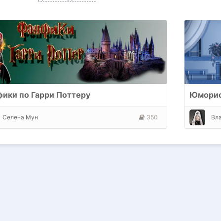
ики по Гарри Поттеру
Юморис
Селена Мун
350
Вл