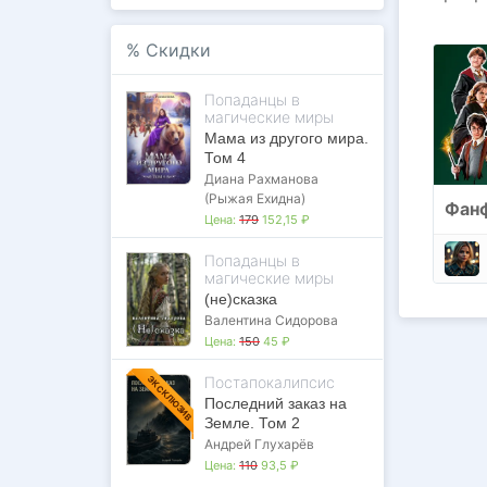
%
Скидки
Попаданцы в
магические миры
Мама из другого мира.
Том 4
Диана Рахманова
(Рыжая Ехидна)
Фанф
Цена:
179
152,15 ₽
Попаданцы в
магические миры
(не)сказка
Валентина Сидорова
Цена:
150
45 ₽
Постапокалипсис
ЭКСКЛЮЗИВ
Последний заказ на
Земле. Том 2
Андрей Глухарёв
Цена:
110
93,5 ₽