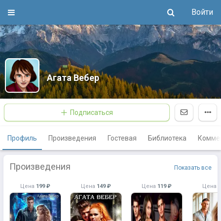
Войти
Агата Вебер
Подписаться
Профиль
Произведения
Гостевая
Библиотека
Комме
Произведения
Показать все
Цена
199 ₽
Цена
149 ₽
Цена
119 ₽
Цена
1