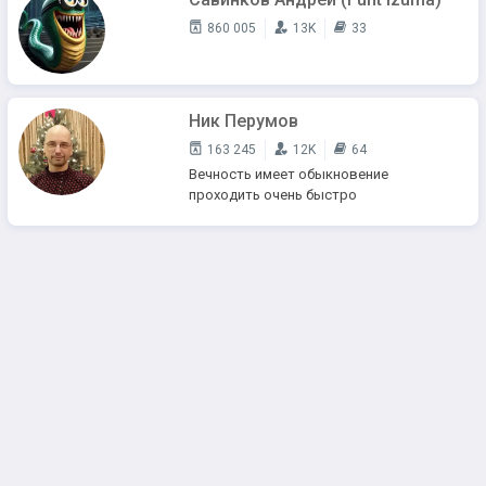
860 005
13K
33
Ник Перумов
163 245
12K
64
Вечность имеет обыкновение
проходить очень быстро