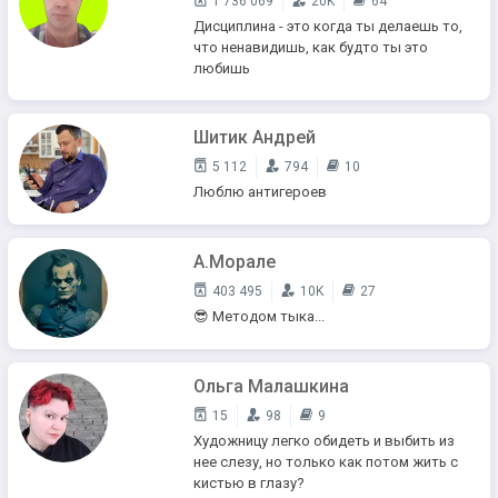
1 736 069
20K
64
Дисциплина - это когда ты делаешь то,
что ненавидишь, как будто ты это
любишь
Шитик Андрей
5 112
794
10
Люблю антигероев
А.Морале
403 495
10K
27
😎 Методом тыка...
Ольга Малашкина
15
98
9
Художницу легко обидеть и выбить из
нее слезу, но только как потом жить с
кистью в глазу?