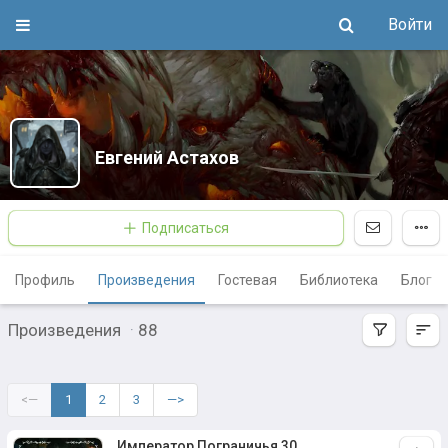
Войти
Евгений Астахов
Подписаться
Профиль
Произведения
Гостевая
Библиотека
Блог
Произведения
·
88
<—
1
2
3
—>
Император Пограничья 30