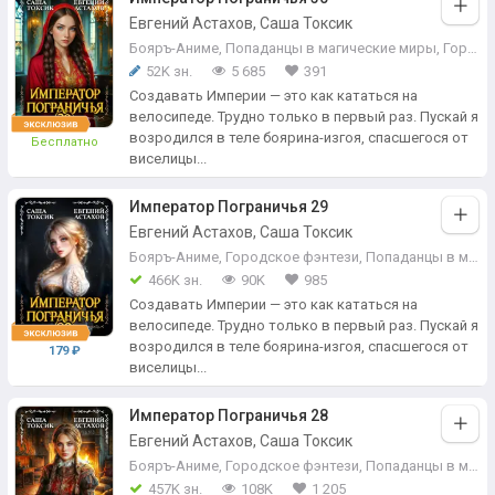
Евгений Астахов, Саша Токсик
Бояръ-Аниме
,
Попаданцы в магические миры
,
Городское фэнтези
52K зн.
5 685
391
Создавать Империи — это как кататься на
велосипеде. Трудно только в первый раз. Пускай я
возродился в теле боярина-изгоя, спасшегося от
Бесплатно
виселицы...
Император Пограничья 29
Евгений Астахов, Саша Токсик
Бояръ-Аниме
,
Городское фэнтези
,
Попаданцы в магические миры
466K зн.
90K
985
Создавать Империи — это как кататься на
велосипеде. Трудно только в первый раз. Пускай я
возродился в теле боярина-изгоя, спасшегося от
179 ₽
виселицы...
Император Пограничья 28
Евгений Астахов, Саша Токсик
Бояръ-Аниме
,
Городское фэнтези
,
Попаданцы в магические миры
457K зн.
108K
1 205