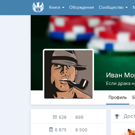
Книги
Обсуждения
Сообщество
М
Иван Мо
Если драка 
Профиль
Б
Дос
628
899
6 875
8 500