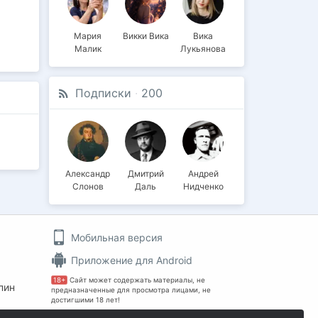
Мария
Викки Вика
Вика
Малик
Лукьянова
Подписки
·
200
Александр
Дмитрий
Aндрей
Слонов
Даль
Нидченко
Мобильная версия
Приложение для Android
18+
Сайт может содержать материалы, не
пин
предназначенные для просмотра лицами, не
достигшими 18 лет!
На информационном ресурсе применяются