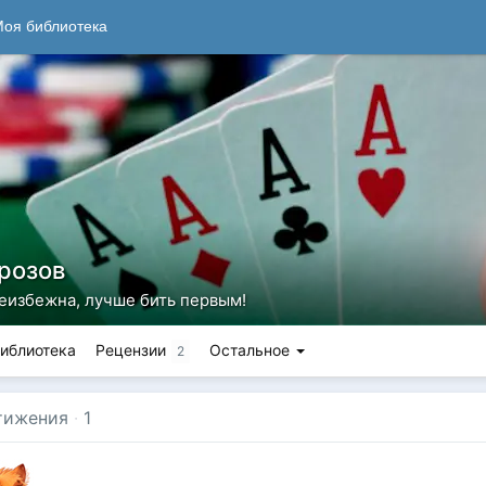
оя библиотека
розов
неизбежна, лучше бить первым!
иблиотека
Рецензии
Остальное
2
тижения
·
1