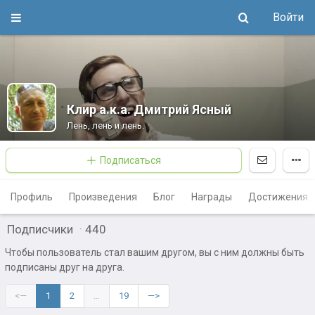
Войти
Клир а.к.а. Дмитрий Ясный
Лень, лень и лень.
Подписаться
Профиль
Произведения
Блог
Награды
Достижения
Подписчики
·
440
Чтобы пользователь стал вашим другом, вы с ним должны быть
подписаны друг на друга.
<—
1
2
…
19
—>