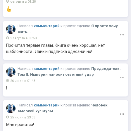
сегодня в 01:28
Написал
комментарий
к
произведению
Я просто хочу
жить...
2 августа в 06:53
Прочитал первые главы. Книга очень хорошая, нет
шаблонности . Лайк и подписка однозначно!
Написал
комментарий
к
произведению
Председатель.
Том II. Империя наносит ответный удар
26 июля в 01:43
!
Написал
комментарий
к
произведению
Человек
высокой культуры
25 июля в 23:33
Мне нравится!