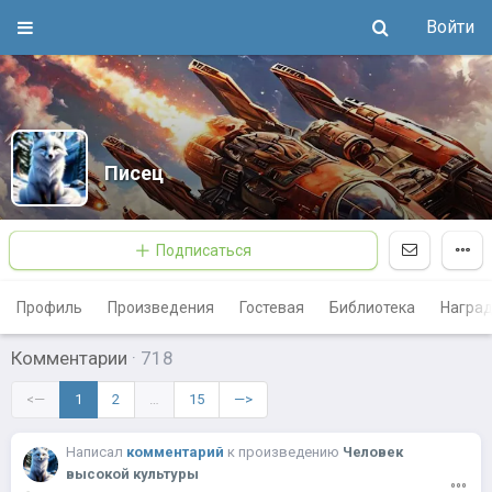
Войти
Писец
Подписаться
Профиль
Произведения
Гостевая
Библиотека
Награ
Комментарии
·
718
<—
1
2
…
15
—>
Написал
комментарий
к
произведению
Человек
высокой культуры