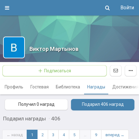
Войти
Виктор Мартынов
Подписаться
Профиль
Гостевая
Библиотека
Награды
Достижения
Получил 0
наград
Подарил 406
наград
Подарил награды
·
406
← назад
1
2
3
4
5
…
9
вперед →